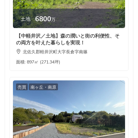
6800
土地
万
【中軽井沢／土地】森の潤いと街の利便性、そ
の両方を叶えた暮らしを実現！
北佐久郡軽井沢町大字長倉字南篠
面積:
897㎡ (271.34坪)
売買
南ヶ丘・南原