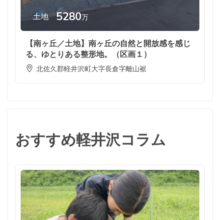
5280
土地
万
【南ヶ丘／土地】南ヶ丘の自然と開放感を感じ
る、ゆとりある整形地。（区画１）
北佐久郡軽井沢町大字長倉字離山裾
おすすめ軽井沢コラム