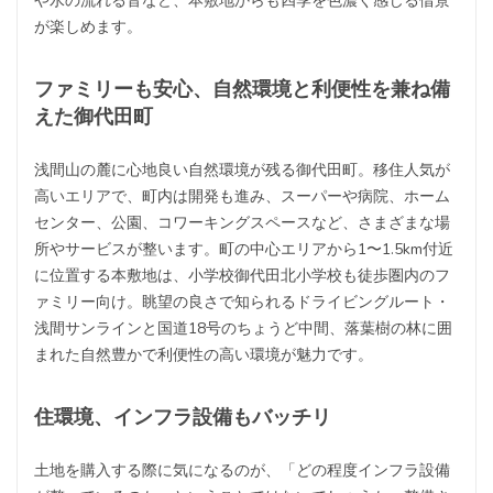
や水の流れる音など、本敷地からも四季を色濃く感じる借景
が楽しめます。
ファミリーも安心、自然環境と利便性を兼ね備
えた御代田町
浅間山の麓に心地良い自然環境が残る御代田町。移住人気が
高いエリアで、町内は開発も進み、スーパーや病院、ホーム
センター、公園、コワーキングスペースなど、さまざまな場
所やサービスが整います。町の中心エリアから1〜1.5km付近
に位置する本敷地は、小学校御代田北小学校も徒歩圏内のフ
ァミリー向け。眺望の良さで知られるドライビングルート・
浅間サンラインと国道18号のちょうど中間、落葉樹の林に囲
まれた自然豊かで利便性の高い環境が魅力です。
住環境、インフラ設備もバッチリ
土地を購入する際に気になるのが、「どの程度インフラ設備