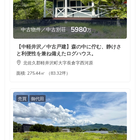
5980
中古物件／中古別荘
万
【中軽井沢／中古戸建】森の中に佇む、静けさ
と利便性を兼ね備えたログハウス。
北佐久郡軽井沢町大字長倉字西河原
面積:
275.44㎡ （83.32坪）
売買
御代田