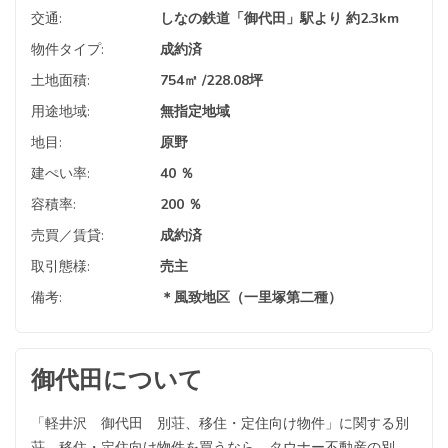
交通:
しなの鉄道「御代田」駅より 約2.3km
物件タイプ:
成約済
土地面積:
754㎡ /228.08坪
用途地域:
無指定地域
地目:
原野
建ぺい率:
40 ％
容積率:
200 ％
売買／賃貸:
成約済
取引態様:
売主
備考:
＊風致地区（一里塚第二種）
御代田について
「軽井沢 御代田 別荘、移住・定住向け物件」に関する別
荘、移住・定住向け物件を買うなら、タウナー不動産の別