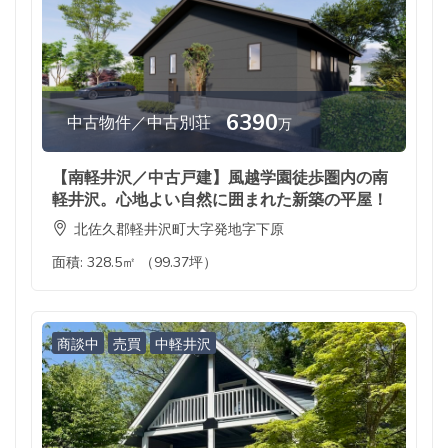
6390
中古物件／中古別荘
万
【南軽井沢／中古戸建】風越学園徒歩圏内の南
軽井沢。心地よい自然に囲まれた新築の平屋！
北佐久郡軽井沢町大字発地字下原
面積:
328.5㎡ （99.37坪）
商談中
売買
中軽井沢