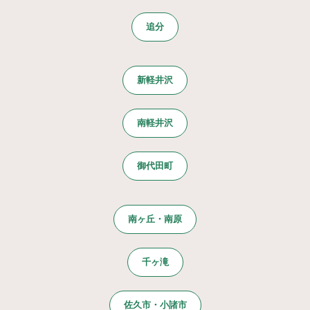
追分
新軽井沢
南軽井沢
御代田町
南ヶ丘・南原
千ヶ滝
佐久市・小諸市