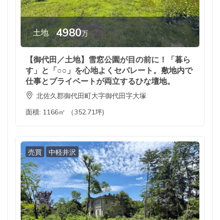
4980
土地
万
【御代田／土地】雪窓公園が目の前に！「暮ら
す」と「○○」を心地よくセパレート。敷地内で
仕事とプライベートが両立するひな壇地。
北佐久郡御代田町大字御代田字大塚
面積:
1166㎡ （352.71坪)
売買
中軽井沢