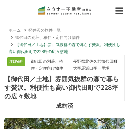
 submenu (エリアから探す)
ホーム
軽井沢の物件一覧
 submenu (物件種別から選ぶ)
御代田の別荘、移住・定住向け物件
【御代田／土地】雰囲気抜群の森で暮らす贅沢。利便性も
 submenu (価格帯から選ぶ)
高い御代田町で228坪の広々敷地
御代田の別荘、移
長野県北佐久郡御代田町
注目物件
 submenu (コラム・移住者の声)
住・定住向け物件
大字馬瀬口字一里塚
【御代田／土地】雰囲気抜群の森で暮ら
 submenu (お問い合わせ)
す贅沢。利便性も高い御代田町で228坪
の広々敷地
成約済