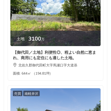
3100
土地
万
【御代田／土地】利便性◎、程よい自然に恵ま
れ、商用にも定住にも適した土地。
北佐久郡御代田町大字馬瀬口字大道添
面積:
644㎡ （194.81坪)
売買
南軽井沢