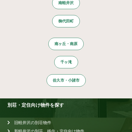
南軽井沢
御代田町
南ヶ丘・南原
千ヶ滝
佐久市・小諸市
別荘・定住向け物件を探す
旧軽井沢の別荘物件
新軽井沢の別荘、移住・定住向け物件