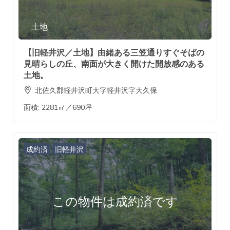
土地
【旧軽井沢／土地】由緒ある三笠通りすぐそばの
見晴らしの丘、南面が大きく開けた開放感のある
土地。
北佐久郡軽井沢町大字軽井沢字大久保
面積:
2281㎡／690坪
成約済
旧軽井沢
この物件は成約済です