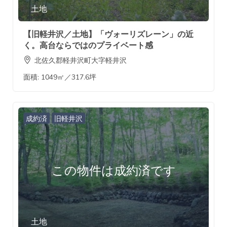
土地
【旧軽井沢／土地】「ヴォーリズレーン」の近
く。高台ならではのプライベート感
北佐久郡軽井沢町大字軽井沢
面積:
1049㎡／317.6坪
成約済
旧軽井沢
この物件は成約済です
土地