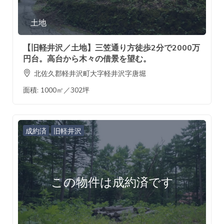
土地
【旧軽井沢／土地】三笠通り方徒歩2分で2000万
円台。高台から木々の借景を望む。
北佐久郡軽井沢町大字軽井沢字唐堀
面積:
1000㎡／302坪
成約済
旧軽井沢
この物件は成約済です