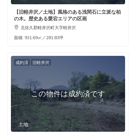
【旧軽井沢／土地】風格のある浅間石に立派な柏
の木。歴史ある愛宕エリアの区画
北佐久郡軽井沢町大字軽井沢
面積:
931.69㎡／281.83坪
成約済
旧軽井沢
この物件は成約済です
土地