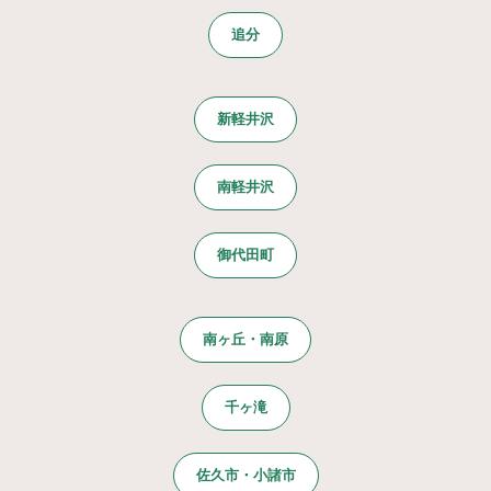
追分
新軽井沢
南軽井沢
御代田町
南ヶ丘・南原
千ヶ滝
佐久市・小諸市