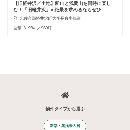
【旧軽井沢／土地】離山と浅間山を同時に楽し
む！「旧軽井沢」× 絶景を求めるならぜひ
北佐久郡軽井沢町大字長倉字鶴溜
面積:
3198㎡／969坪
物件タイプから選ぶ
新築・築浅未入居