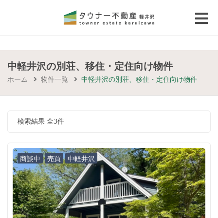
 submenu (エリアから探す)
 submenu (物件種別から選ぶ)
中軽井沢の別荘、移住・定住向け物件
ホーム
物件一覧
中軽井沢の別荘、移住・定住向け物件
 submenu (価格帯から選ぶ)
 submenu (コラム・移住者の声)
検索結果 全3件
 submenu (お問い合わせ)
商談中
売買
中軽井沢