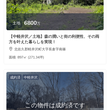
6800
土地
万
【中軽井沢／土地】森の潤いと街の利便性、その両
方を叶えた暮らしを実現！
北佐久郡軽井沢町大字長倉字南篠
面積:
897㎡ (271.34坪)
成約済
中軽井沢
この物件は成約済です