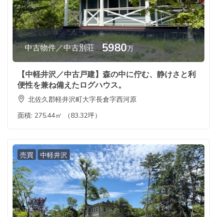
5980
中古物件／中古別荘
万
【中軽井沢／中古戸建】森の中に佇む、静けさと利
便性を兼ね備えたログハウス。
北佐久郡軽井沢町大字長倉字西河原
面積:
275.44㎡ （83.32坪）
売買
中軽井沢