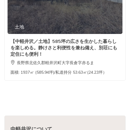
土地
【中軽井沢／土地】585坪の広さを生かした暮らし
を楽しめる。静けさと利便性を兼ね備え、別荘にも
定住にも便利！
長野県北佐久郡軽井沢町大字長倉字赤るま
面積:
1937㎡ (585.94坪)/私道持分 53.63㎡(24.23坪）
中軽井沢について