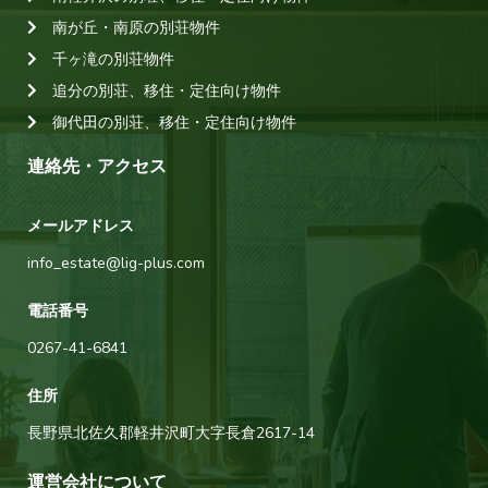
南が丘・南原の別荘物件
千ヶ滝の別荘物件
追分の別荘、移住・定住向け物件
御代田の別荘、移住・定住向け物件
連絡先・アクセス
メールアドレス
info_estate@lig-plus.com
電話番号
0267-41-6841
住所
長野県北佐久郡軽井沢町大字長倉2617-14
運営会社について