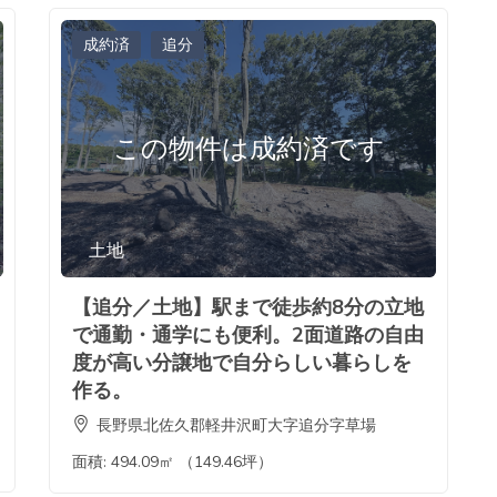
成約済
追分
この物件は成約済です
土地
【追分／土地】駅まで徒歩約8分の立地
で通勤・通学にも便利。2面道路の自由
度が高い分譲地で自分らしい暮らしを
作る。
長野県北佐久郡軽井沢町大字追分字草場
面積:
494.09㎡ （149.46坪）