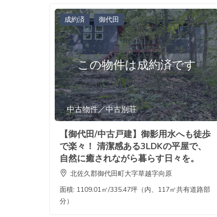
成約済
御代田
この物件は成約済です
中古物件／中古別荘
【御代田/中古戸建】御影用水へも徒歩
で楽々！ 清潔感ある3LDKの平屋で、
自然に癒されながら暮らす日々を。
北佐久郡御代田町大字草越字向原
面積:
1109.01㎡/335.47坪（内、117㎡共有道路部
分）