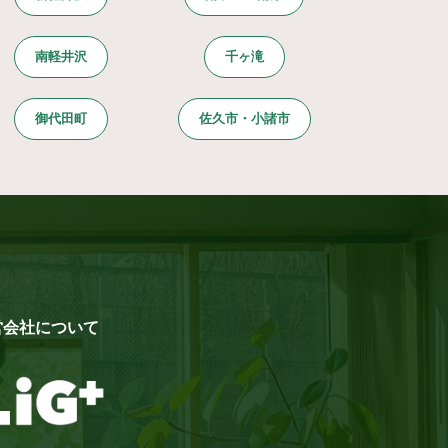
南軽井沢
千ヶ滝
御代田町
佐久市・小諸市
営会社について