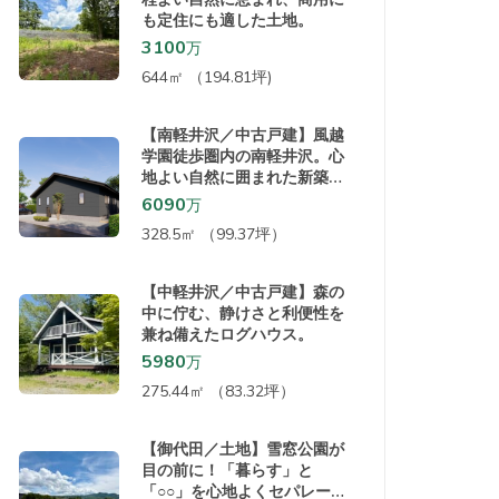
も定住にも適した土地。
3100
万
644㎡ （194.81坪)
【南軽井沢／中古戸建】風越
学園徒歩圏内の南軽井沢。心
地よい自然に囲まれた新築の
平屋！
6090
万
328.5㎡ （99.37坪）
【中軽井沢／中古戸建】森の
中に佇む、静けさと利便性を
兼ね備えたログハウス。
5980
万
275.44㎡ （83.32坪）
【御代田／土地】雪窓公園が
目の前に！「暮らす」と
「○○」を心地よくセパレー