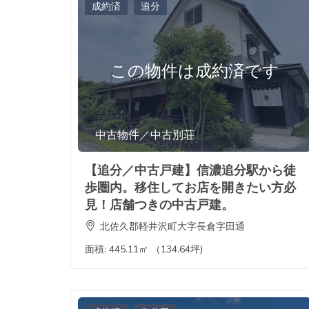
成約済
追分
この物件は成約済です
中古物件／中古別荘
【追分／中古戸建】信濃追分駅から徒
歩圏内。移住してお店を開きたい方必
見！店舗つきの中古戸建。
北佐久郡軽井沢町大字長倉字田通
面積:
445.11㎡ （134.64坪)