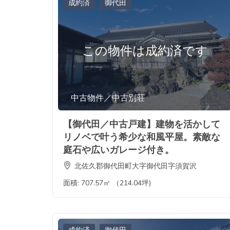
成約済
御代田
この物件は成約済です
中古物件／中古別荘
【御代田／中古戸建】建物を活かして
リノベで叶う希少な和風平屋。素敵な
庭石や広いガレージ付き。
北佐久郡御代田町大字御代田字須賀沢
面積:
707.57㎡ （214.04坪)