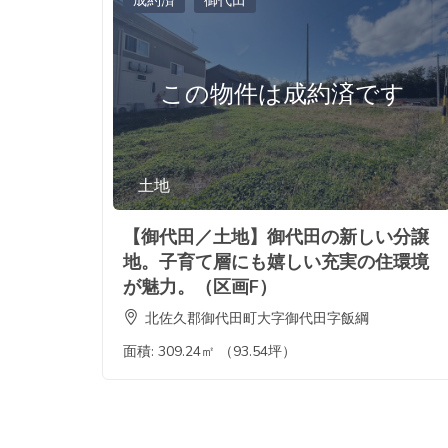
成約済
御代田
この物件は成約済です
土地
【御代田／土地】御代田の新しい分譲
地。子育て層にも嬉しい充実の住環境
が魅力。（区画F）
北佐久郡御代田町大字御代田字飯綱
面積:
309.24㎡ （93.54坪）