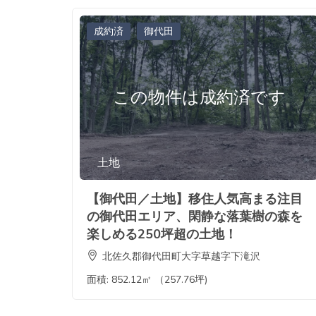
成約済
御代田
この物件は成約済です
土地
【御代田／土地】移住人気高まる注目
の御代田エリア、閑静な落葉樹の森を
楽しめる250坪超の土地！
北佐久郡御代田町大字草越字下滝沢
面積:
852.12㎡ （257.76坪)