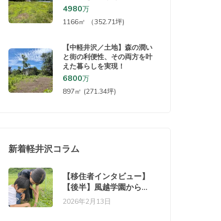
ト。敷地内で仕事とプライベ
4980
万
ートが両立するひな壇地。
1166㎡ （352.71坪)
【中軽井沢／土地】森の潤い
と街の利便性、その両方を叶
えた暮らしを実現！
6800
万
897㎡ (271.34坪)
新着軽井沢コラム
【移住者インタビュー】
【後半】風越学園から始
まった軽井沢移住と御代
2026年2月13日
田での家づくり。自然の
中での暮らしが家族を変