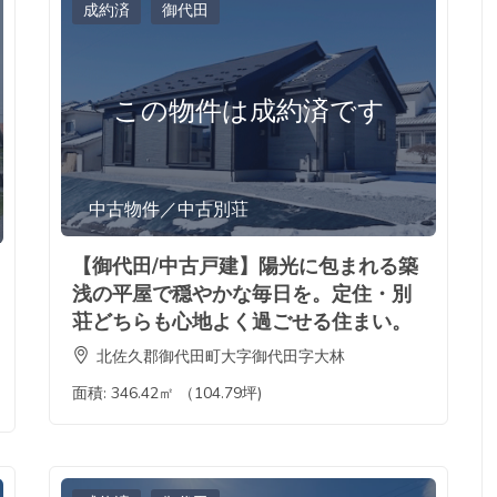
成約済
御代田
この物件は成約済です
中古物件／中古別荘
【御代田/中古戸建】陽光に包まれる築
浅の平屋で穏やかな毎日を。定住・別
荘どちらも心地よく過ごせる住まい。
北佐久郡御代田町大字御代田字大林
面積:
346.42㎡ （104.79坪)