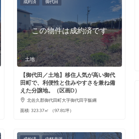
成約済
御代田
この物件は成約済です
土地
【御代田／土地】移住人気が高い御代
田町で、利便性と住みやすさを兼ね備
えた分譲地。（区画D）
北佐久郡御代田町大字御代田字飯綱
面積:
323.37㎡ （97.81坪）