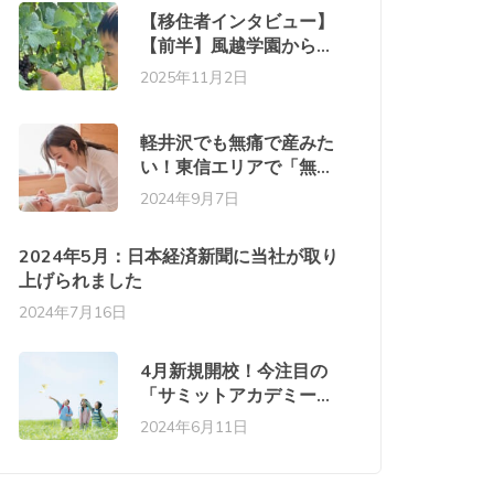
えた
【移住者インタビュー】
【前半】風越学園から始
まった軽井沢移住と御代
2025年11月2日
田での家づくり。自然の
中での暮らしが家族を変
えた
軽井沢でも無痛で産みた
い！東信エリアで「無痛
分娩」が続々スタート
2024年9月7日
2024年5月：日本経済新聞に当社が取り
上げられました
2024年7月16日
4月新規開校！今注目の
「サミットアカデミーエ
レメンタリースクール佐
2024年6月11日
久」「さやか星小学校」
とは？