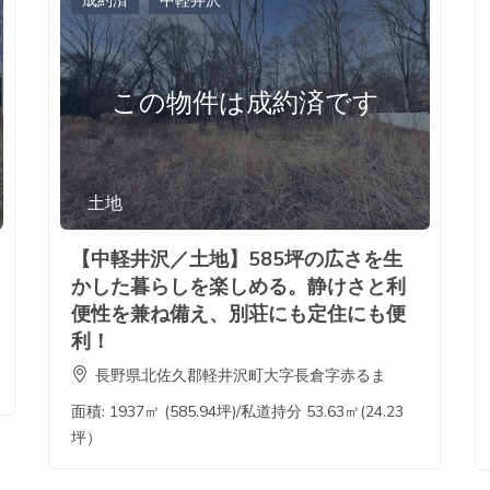
成約済
中軽井沢
この物件は成約済です
土地
【中軽井沢／土地】585坪の広さを生
かした暮らしを楽しめる。静けさと利
便性を兼ね備え、別荘にも定住にも便
利！
長野県北佐久郡軽井沢町大字長倉字赤るま
面積:
1937㎡ (585.94坪)/私道持分 53.63㎡(24.23
坪）