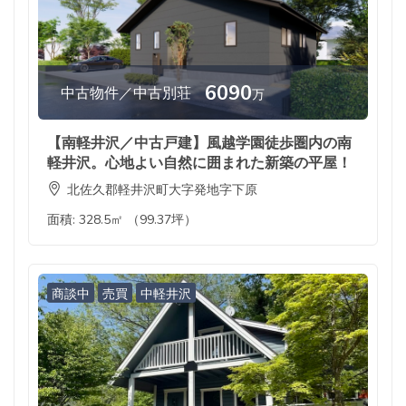
6090
中古物件／中古別荘
万
【南軽井沢／中古戸建】風越学園徒歩圏内の南
軽井沢。心地よい自然に囲まれた新築の平屋！
北佐久郡軽井沢町大字発地字下原
面積:
328.5㎡ （99.37坪）
商談中
売買
中軽井沢