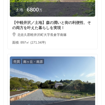
6800
土地
万
【中軽井沢／土地】森の潤いと街の利便性、そ
の両方を叶えた暮らしを実現！
北佐久郡軽井沢町大字長倉字南篠
面積:
897㎡ (271.34坪)
売買
南ヶ丘・南原