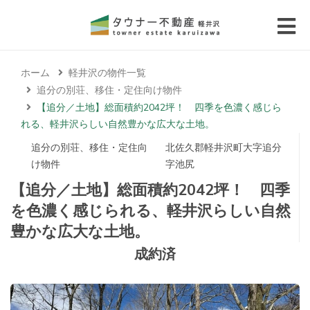
 submenu (エリアから探す)
ホーム
軽井沢の物件一覧
 submenu (物件種別から選ぶ)
追分の別荘、移住・定住向け物件
【追分／土地】総面積約2042坪！ 四季を色濃く感じら
 submenu (価格帯から選ぶ)
れる、軽井沢らしい自然豊かな広大な土地。
追分の別荘、移住・定住向
北佐久郡軽井沢町大字追分
 submenu (コラム・移住者の声)
け物件
字池尻
【追分／土地】総面積約2042坪！ 四季
 submenu (お問い合わせ)
を色濃く感じられる、軽井沢らしい自然
豊かな広大な土地。
成約済