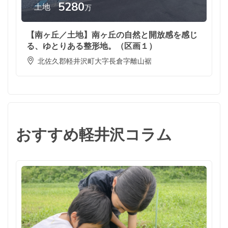
5280
土地
万
【南ヶ丘／土地】南ヶ丘の自然と開放感を感じ
る、ゆとりある整形地。（区画１）
北佐久郡軽井沢町大字長倉字離山裾
おすすめ軽井沢コラム