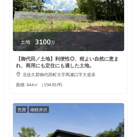
3100
土地
万
【御代田／土地】利便性◎、程よい自然に恵ま
れ、商用にも定住にも適した土地。
北佐久郡御代田町大字馬瀬口字大道添
面積:
644㎡ （194.81坪)
売買
南軽井沢