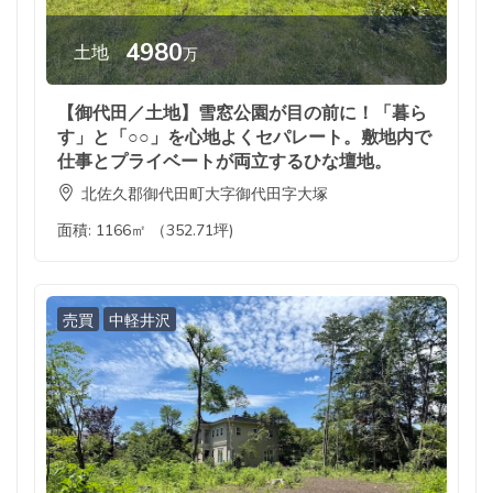
4980
土地
万
【御代田／土地】雪窓公園が目の前に！「暮ら
す」と「○○」を心地よくセパレート。敷地内で
仕事とプライベートが両立するひな壇地。
北佐久郡御代田町大字御代田字大塚
面積:
1166㎡ （352.71坪)
売買
中軽井沢