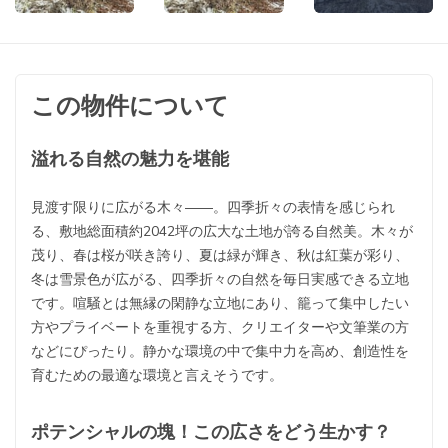
この物件について
溢れる自然の魅力を堪能
見渡す限りに広がる木々――。四季折々の表情を感じられ
る、敷地総面積約2042坪の広大な土地が誇る自然美。木々が
茂り、春は桜が咲き誇り、夏は緑が輝き、秋は紅葉が彩り、
冬は雪景色が広がる、四季折々の自然を毎日実感できる立地
です。喧騒とは無縁の閑静な立地にあり、籠って集中したい
方やプライベートを重視する方、クリエイターや文筆業の方
などにぴったり。静かな環境の中で集中力を高め、創造性を
育むための最適な環境と言えそうです。
ポテンシャルの塊！この広さをどう生かす？