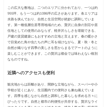
この広大な敷地は、二つのエリアに分かれており、一つは約
955坪、もう一つは約1086坪の広さがあります。各エリアは
水路を挟んでおり、自然と生活空間が絶妙に調和していま
す。第一種低層住居専用地域のため、贅沢に自身の別荘や居
住地としての使用のみならず、軽井沢らしさを堪能できる、
戸建の賃貸建築にもおすすめの立地と言えます。春の暖かさ
で目覚めた鳥や虫たちの声に耳を傾けながら、夏・秋・冬と
自然が織りなす四季の美しさを窓からまるでアートのように
楽しむことができます。この贅沢は都会では味わえない格別
なものですね。
近隣へのアクセスも便利
観光地からは距離があり、閑静な立地ながら、スーパーや小
学校が近くにあり、生活圏内での便利さも兼ね備えていま
す。四季を感じながら自然と調和した暮らしを求める方々に
ぴったりです。自然と都市の利便性が共存する、贅沢なライ