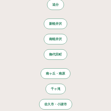
追分
新軽井沢
南軽井沢
御代田町
南ヶ丘・南原
千ヶ滝
佐久市・小諸市