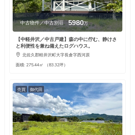
5980
中古物件／中古別荘
万
【中軽井沢／中古戸建】森の中に佇む、静けさ
と利便性を兼ね備えたログハウス。
北佐久郡軽井沢町大字長倉字西河原
面積:
275.44㎡ （83.32坪）
売買
御代田