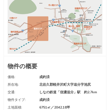
物件の概要
価格:
成約済
所在地:
北佐久郡軽井沢町大字追分字池尻
交通:
しなの鉄道「信濃追分」駅 約2.7km
物件タイプ:
成約済
土地面積:
6751㎡／2042.18坪