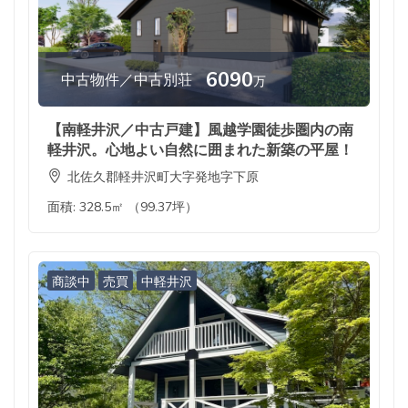
6090
中古物件／中古別荘
万
【南軽井沢／中古戸建】風越学園徒歩圏内の南
軽井沢。心地よい自然に囲まれた新築の平屋！
北佐久郡軽井沢町大字発地字下原
面積:
328.5㎡ （99.37坪）
商談中
売買
中軽井沢