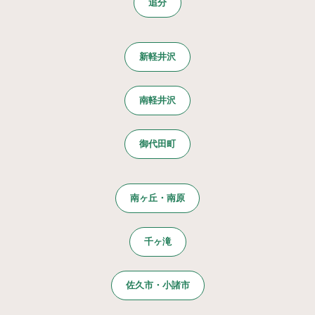
追分
新軽井沢
南軽井沢
御代田町
南ヶ丘・南原
千ヶ滝
佐久市・小諸市