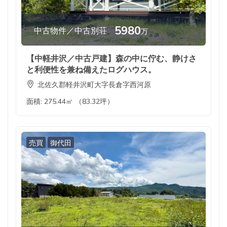
5980
中古物件／中古別荘
万
【中軽井沢／中古戸建】森の中に佇む、静けさ
と利便性を兼ね備えたログハウス。
北佐久郡軽井沢町大字長倉字西河原
面積:
275.44㎡ （83.32坪）
売買
御代田