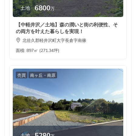
6800
土地
万
【中軽井沢／土地】森の潤いと街の利便性、そ
の両方を叶えた暮らしを実現！
北佐久郡軽井沢町大字長倉字南篠
面積:
897㎡ (271.34坪)
売買
南ヶ丘・南原
5280
土地