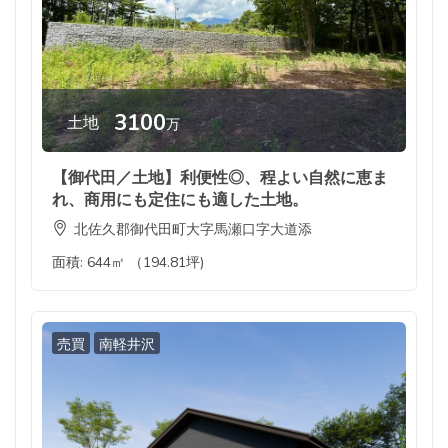
3100
土地
万
【御代田／土地】利便性◎、程よい自然に恵ま
れ、商用にも定住にも適した土地。
北佐久郡御代田町大字馬瀬口字大道添
面積:
644㎡ （194.81坪)
売買
南軽井沢