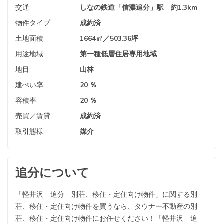
交通:
しなの鉄道「信濃追分」駅 約1.3km
物件タイプ:
成約済
土地面積:
1664㎡／503.36坪
用途地域:
第一種低層住居専用地域
地目:
山林
建ぺい率:
20 ％
容積率:
20 ％
売買／賃貸:
成約済
取引態様:
媒介
追分について
「軽井沢 追分 別荘、移住・定住向け物件」に関する別
荘、移住・定住向け物件を買うなら、タウナー不動産の別
荘、移住・定住向け物件にお任せください！「軽井沢 追