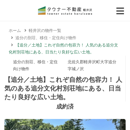
 submenu (エリアから探す)
ホーム
軽井沢の物件一覧
 submenu (物件種別から選ぶ)
追分の別荘、移住・定住向け物件
【追分／土地】これぞ自然の包容力！ 人気のある追分文
 submenu (価格帯から選ぶ)
化村別荘地にある、日当たり良好な広い土地。
追分の別荘、移住・定住
北佐久郡軽井沢町大字追分
 submenu (コラム・移住者の声)
向け物件
字城ノ沢
【追分／土地】これぞ自然の包容力！ 人
 submenu (お問い合わせ)
気のある追分文化村別荘地にある、日当
たり良好な広い土地。
成約済