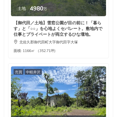
4980
土地
万
【御代田／土地】雪窓公園が目の前に！「暮ら
す」と「○○」を心地よくセパレート。敷地内で
仕事とプライベートが両立するひな壇地。
北佐久郡御代田町大字御代田字大塚
面積:
1166㎡ （352.71坪)
売買
中軽井沢