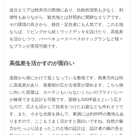
追分エリアは軽井沢の西側にあり、比較的湿気も少なく、利
便性もありながら、観光地とは対照的に閑静なエリアです。
その環境の良さから、移住・定住者にも人気です。この土地
ならば、リビングから続くウッドデッキを設けたり、高低差
を活かしつつ、バーベキュースペースやドッグランなど様々
なプランが実現可能です。
高低差を活かすのが面白い
道路から南にかけて低くなっている敷地です。南東方向は特
に高低差があり、落葉樹が広がる借景が望めます。こちら側
に向いた部屋は、カーテンもいらないくらいのプライバシー
が確保できる設計も可能です。面積も500坪超えという広さ
なので、広さも活かして段差をつけたお庭なども作れそうで
す。また、小さな水路を挟んで、東側には約89坪の敷地もあ
りますので、ここもうまく活かすと面白いですね。自然の魅
力がたっぷり詰まったこの土地の設計は、設計者の腕の見せ