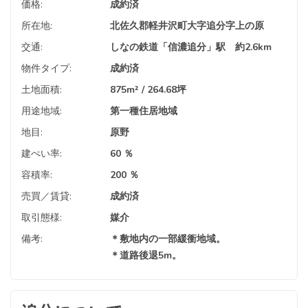
価格:
成約済
所在地:
北佐久郡軽井沢町大字追分字上の原
交通:
しなの鉄道「信濃追分」駅 約2.6km
物件タイプ:
成約済
土地面積:
875m² / 264.68坪
用途地域:
第一種住居地域
地目:
原野
建ぺい率:
60 ％
容積率:
200 ％
売買／賃貸:
成約済
取引態様:
媒介
備考:
＊敷地内の一部緩衝地域。
＊道路後退5m。