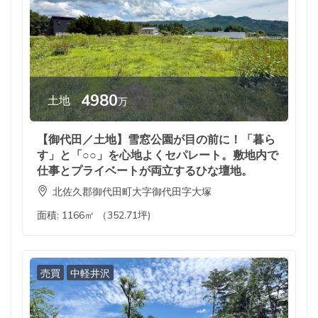
4980
土地
万
【御代田／土地】雪窓公園が目の前に！「暮ら
す」と「○○」を心地よくセパレート。敷地内で
仕事とプライベートが両立するひな壇地。
北佐久郡御代田町大字御代田字大塚
面積:
1166㎡ （352.71坪)
売買
中軽井沢