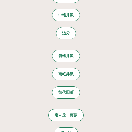
中軽井沢
追分
新軽井沢
南軽井沢
御代田町
南ヶ丘・南原