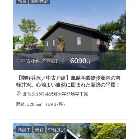
売買
南軽井沢
6090
中古物件／中古別荘
万
【南軽井沢／中古戸建】風越学園徒歩圏内の南
軽井沢。心地よい自然に囲まれた新築の平屋！
北佐久郡軽井沢町大字発地字下原
面積:
328.5㎡ （99.37坪）
商談中
売買
中軽井沢