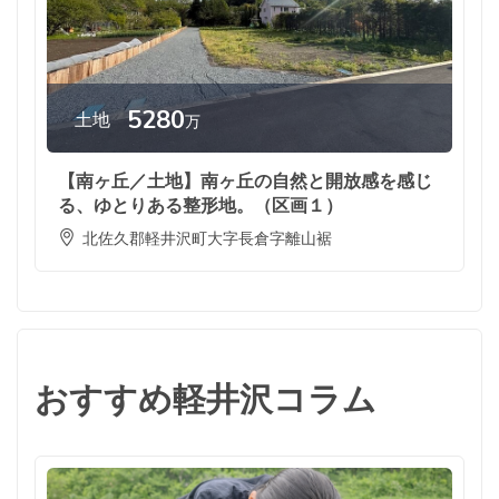
5280
土地
万
【南ヶ丘／土地】南ヶ丘の自然と開放感を感じ
る、ゆとりある整形地。（区画１）
北佐久郡軽井沢町大字長倉字離山裾
おすすめ軽井沢コラム