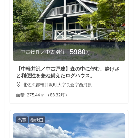
5980
中古物件／中古別荘
万
【中軽井沢／中古戸建】森の中に佇む、静けさ
と利便性を兼ね備えたログハウス。
北佐久郡軽井沢町大字長倉字西河原
面積:
275.44㎡ （83.32坪）
売買
御代田