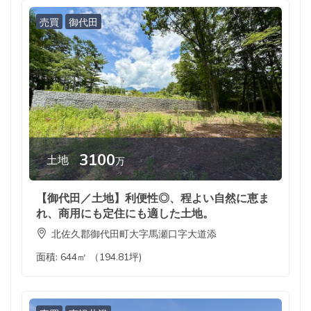
売買
御代田
3100
土地
万
【御代田／土地】利便性◎、程よい自然に恵ま
れ、商用にも定住にも適した土地。
北佐久郡御代田町大字馬瀬口字大道添
面積:
644㎡ （194.81坪)