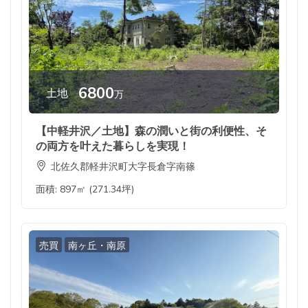
6800
土地
万
【中軽井沢／土地】森の潤いと街の利便性、そ
の両方を叶えた暮らしを実現！
北佐久郡軽井沢町大字長倉字南篠
面積:
897㎡ (271.34坪)
売買
南ヶ丘・南原