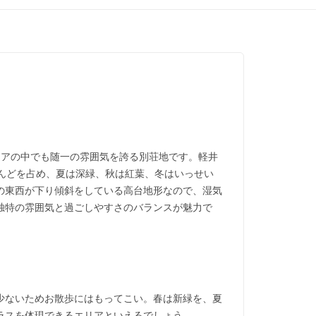
リアの中でも随一の雰囲気を誇る別荘地です。軽井
んどを占め、夏は深緑、秋は紅葉、冬はいっせい
の東西が下り傾斜をしている高台地形なので、湿気
独特の雰囲気と過ごしやすさのバランスが魅力で
少ないためお散歩にはもってこい。春は新緑を、夏
ラスを体現できるエリアといえるでしょう。