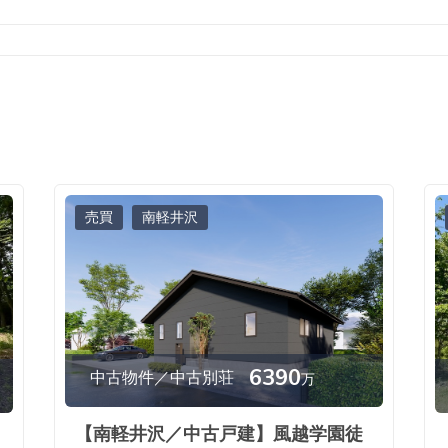
売買
南軽井沢
6390
中古物件／中古別荘
万
【南軽井沢／中古戸建】風越学園徒