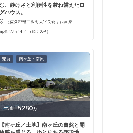
む、静けさと利便性を兼ね備えたロ
グハウス。
北佐久郡軽井沢町大字長倉字西河原
面積:
275.44㎡ （83.32坪）
売買
南ヶ丘・南原
5280
土地
万
【南ヶ丘／土地】南ヶ丘の自然と開
放感を感じる、ゆとりある整形地。