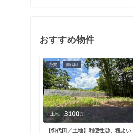
おすすめ物件
売買
御代田
3100
土地
万
【御代田／土地】利便性◎、程よい