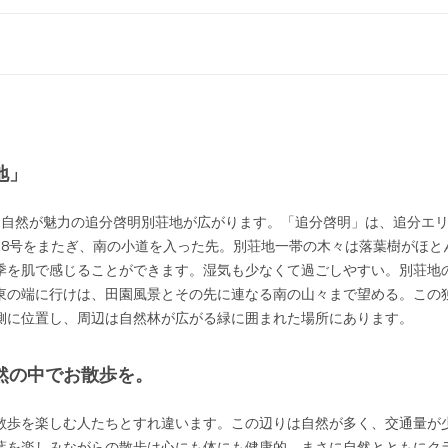
地」
な自然が魅力の追分啓明別荘地が広がります。「追分啓明」は、追分エ
18号をまたぎ、南の小道を入った先。別荘地一帯の木々は落葉樹がほと
季を肌で感じることができます。湿気も少なくて過ごしやすい。別荘地
東の端に行けは、田園風景とその先に連なる南の山々まで望める。この
側に位置し、周辺は自然林が広がる緑に囲まれた場所にあります。
然の中でお散歩を。
散歩を楽しむ人たちとすれ違います。この辺りは自然が多く、交通量が
葉を楽しみながらの散歩は心にも体にも健康的。まさに自然とともにク