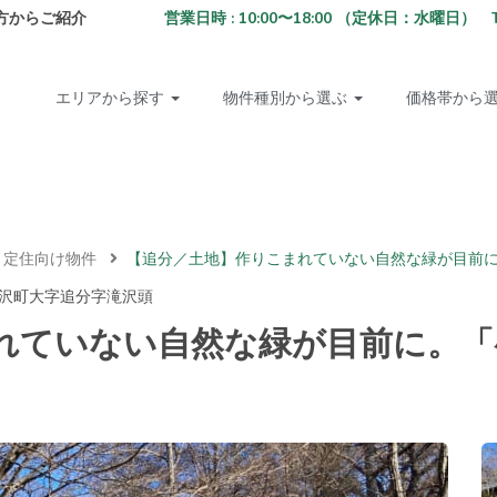
方からご紹介
営業日時 : 10:00〜18:00 （定休日：水曜日） TEL: 02
エリアから探す
物件種別から選ぶ
価格帯から
・定住向け物件
【追分／土地】作りこまれていない自然な緑が目前
沢町大字追分字滝沢頭
れていない自然な緑が目前に。「
。