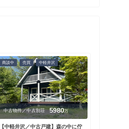
商談中
売買
中軽井沢
5980
中古物件／中古別荘
万
【中軽井沢／中古戸建】森の中に佇