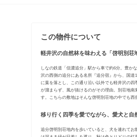
この物件について
軽井沢の自然林を味わえる「啓明別荘
しなの鉄道「信濃追分」駅から車で約6分。豊か
沢の西側の追分にある名所『追分宿』から、国道
に葉を落とし、この通り沿い以外でも軽井沢の四
が溜まらず、風が抜けるのがその理由。別荘地南
す。こちらの敷地はそんな啓明別荘地の中でも西
移り行く四季を愛でながら、愛犬と自
追分啓明別荘地内を歩いていると、犬を連れてお
は深まる緑が日差しを遮り、秋は色とりどりの紅