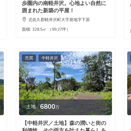
歩圏内の南軽井沢。心地よい自然に
囲まれた新築の平屋！
北佐久郡軽井沢町大字発地字下原
面積:
328.5㎡ （99.37坪）
売買
中軽井沢
6800
土地
万
【中軽井沢／土地】森の潤いと街の
利便性、その両方を叶えた暮らしを