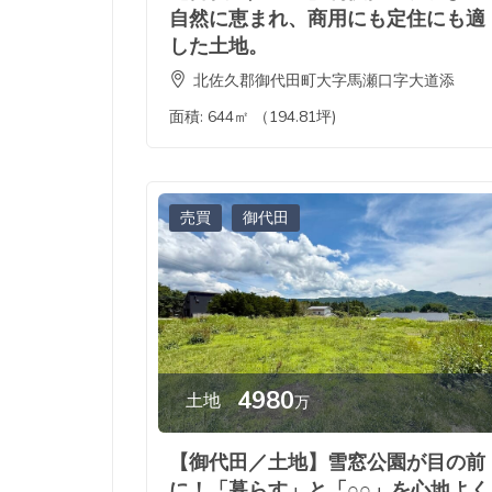
自然に恵まれ、商用にも定住にも適
した土地。
北佐久郡御代田町大字馬瀬口字大道添
面積:
644㎡ （194.81坪)
売買
御代田
4980
土地
万
【御代田／土地】雪窓公園が目の前
に！「暮らす」と「○○」を心地よく