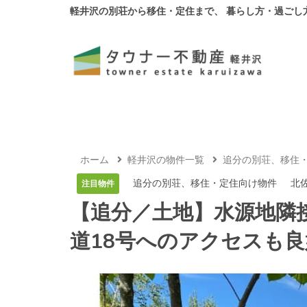
軽井沢の別荘から移住・定住まで、 暮らし方・過ごし
ホーム
軽井沢の物件一覧
追分の別荘、移住
追分の別荘、移住・定住向け物件
北
注目物件
【追分／土地】水源地隣
道18号へのアクセスも良