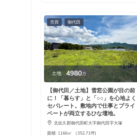
売買
御代田
4980
土地
万
【御代田／土地】雪窓公園が目の前
に！「暮らす」と「○○」を心地よく
セパレート。敷地内で仕事とプライ
ベートが両立するひな壇地。
北佐久郡御代田町大字御代田字大塚
面積:
1166㎡ （352.71坪)