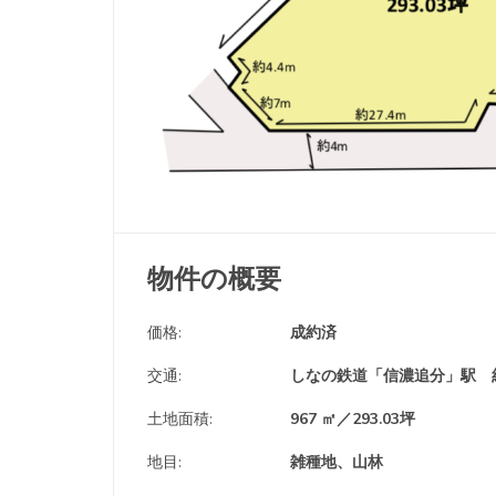
物件の概要
価格:
成約済
交通:
しなの鉄道「信濃追分」駅 約
土地面積:
967 ㎡／293.03坪
地目:
雑種地、山林