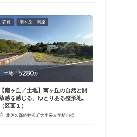
売買
南ヶ丘・南原
5280
土地
万
【南ヶ丘／土地】南ヶ丘の自然と開
放感を感じる、ゆとりある整形地。
（区画１）
北佐久郡軽井沢町大字長倉字離山裾