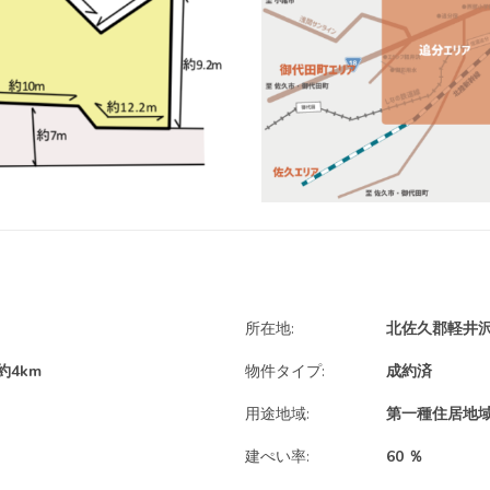
所在地:
北佐久郡軽井
4km
物件タイプ:
成約済
用途地域:
第一種住居地
建ぺい率:
60 ％