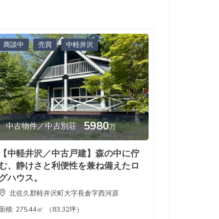
商談中
売買
中軽井沢
5980
中古物件／中古別荘
万
【中軽井沢／中古戸建】森の中に佇
む、静けさと利便性を兼ね備えたロ
グハウス。
北佐久郡軽井沢町大字長倉字西河原
面積:
275.44㎡ （83.32坪）