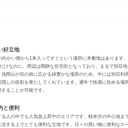
い好立地
の向かい側から1本入ってすぐという場所に本敷地はあります
ただけなのに、周辺は閑静な住宅街となっており、まるで別荘地
、浅間山が目の前に広がる緑豊かな場所のため、中には別荘利
目隠しの役割を果たしてくれています。通年で快適に住める場
現することが可能です。
内と便利
する人の中でも人気急上昇中のエリアです。軽井沢の中心地ま
生活する上でとても便利な立地です。日々の買い物に便利なスー