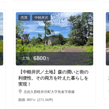
売買
中軽井沢
6800
土地
万
【中軽井沢／土地】森の潤いと街の
利便性、その両方を叶えた暮らしを
実現！
北佐久郡軽井沢町大字長倉字南篠
面積:
897㎡ (271.34坪)