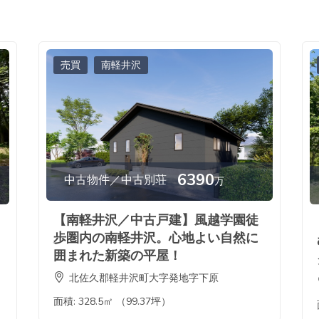
売買
南軽井沢
6390
中古物件／中古別荘
万
【南軽井沢／中古戸建】風越学園徒
歩圏内の南軽井沢。心地よい自然に
囲まれた新築の平屋！
北佐久郡軽井沢町大字発地字下原
面積:
328.5㎡ （99.37坪）