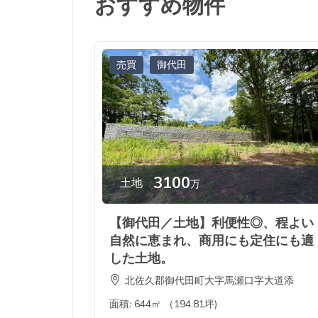
おすすめ物件
売買
御代田
3100
土地
万
【御代田／土地】利便性◎、程よい
自然に恵まれ、商用にも定住にも適
した土地。
北佐久郡御代田町大字馬瀬口字大道添
面積:
644㎡ （194.81坪)