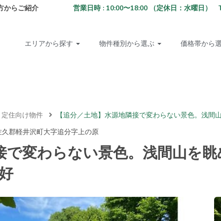
方からご紹介
営業日時 : 10:00〜18:00 （定休日：水曜日） TEL: 02
エリアから探す
物件種別から選ぶ
価格帯から
・定住向け物件
【追分／土地】水源地隣接で変わらない景色。浅間山
佐久郡軽井沢町大字追分字上の原
接で変わらない景色。浅間山を眺
好