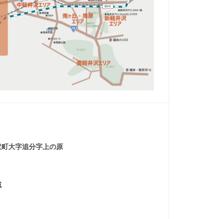
沢町大字追分字上の原
域