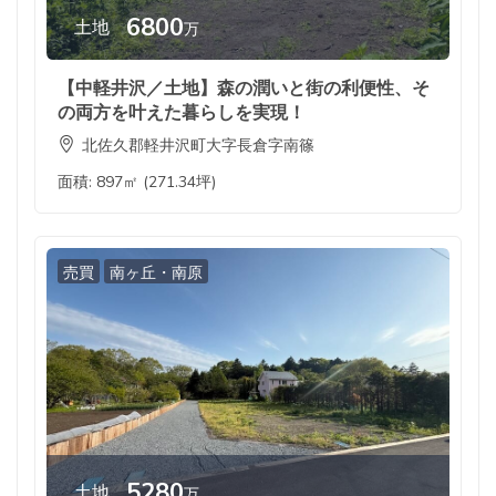
6800
土地
万
【中軽井沢／土地】森の潤いと街の利便性、そ
の両方を叶えた暮らしを実現！
北佐久郡軽井沢町大字長倉字南篠
面積:
897㎡ (271.34坪)
売買
南ヶ丘・南原
5280
土地
万