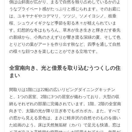
側は山斜面が広がり、まるで自然を独り占めしているかのよ
うなプライベート感がたっぷりと感じられます。そのお庭に
は、ユキヤナギやコデマリ、ツツジ、ソメイヨシノ、枝垂
桜、シュウメイギクなど季節を彩る木々が植えられていま
す。幻想的な冬はもちろん、草木が生き生きと輝きだす春先
の新緑から、小鳥のさえずりが響き渡る深緑の夏、そして色
とりどりの葉がアートを作り出す秋など、四季を通して自然
の様々な顔つきを楽しむことができる立地です。
全室南向き、光と借景を取り込むうつくしの住
まい
間取りは1階には22帖の広いリビングダイニングキッチン
と、1つの居室、2階に3つの居室が備わっており、大型の収
納もそれぞれの部屋に完備されています。1階、2階の全室南
向きで、太陽の光が降り注ぎ冬でもポカポカ。また、すべて
の窓から見える景色は、まさに軽井沢の自然そのものを描い
た絵画のよう。床は天然無垢材（カバ）で足元も快適。窓は