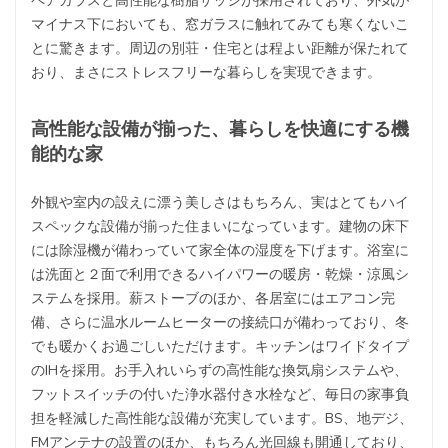
ペアガラスと高性能な樹脂サッシが採用されており、外気が
マイナス下においても、窓ガラスに触れてみても寒くないこ
とに驚きます。周辺の別荘・住宅とは程よい距離が保たれて
おり、まさにストレスフリーな暮らしを実現できます。
高性能な設備が揃った、暮らしを快適にする機
能的な家
外観や室内の設えに漂う美しさはもちろん、実はとてもハイ
スペックな設備が揃った住まいになっています。建物の床下
には除湿機が備わっていて家全体の湿度を下げます。浴室に
は洗面と２面で利用できるハイパワーの暖房・乾燥・涼風シ
ステムを採用。薪ストーブのほか、各居室にはエアコン完
備、さらに温水ルームヒーターの接続口が備わっており、冬
でも暖かくお過ごしいただけます。キッチンはワイドタイプ
のIHを採用。お手入れいらずの高性能な換気扇システムや、
フットスイッチの付いた浄水器付き水栓など、毎日の家事負
担を軽減した高性能な設備が充実しています。BS、地デジ、
FMアンテナの設置のほか、もちろん光回線も開通しており、