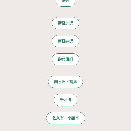
追分
新軽井沢
南軽井沢
御代田町
南ヶ丘・南原
千ヶ滝
佐久市・小諸市