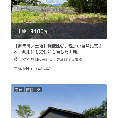
3100
土地
万
【御代田／土地】利便性◎、程よい自然に恵ま
れ、商用にも定住にも適した土地。
北佐久郡御代田町大字馬瀬口字大道添
面積:
644㎡ （194.81坪)
売買
南軽井沢