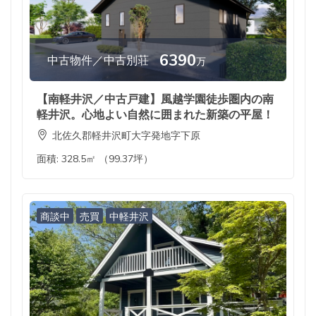
6390
中古物件／中古別荘
万
【南軽井沢／中古戸建】風越学園徒歩圏内の南
軽井沢。心地よい自然に囲まれた新築の平屋！
北佐久郡軽井沢町大字発地字下原
面積:
328.5㎡ （99.37坪）
商談中
売買
中軽井沢