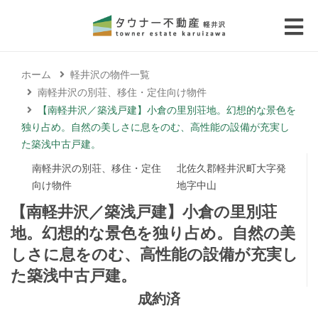
 submenu (エリアから探す)
ホーム
軽井沢の物件一覧
 submenu (物件種別から選ぶ)
南軽井沢の別荘、移住・定住向け物件
【南軽井沢／築浅戸建】小倉の里別荘地。幻想的な景色を
 submenu (価格帯から選ぶ)
独り占め。自然の美しさに息をのむ、高性能の設備が充実し
た築浅中古戸建。
 submenu (コラム・移住者の声)
南軽井沢の別荘、移住・定住
北佐久郡軽井沢町大字発
向け物件
地字中山
 submenu (お問い合わせ)
【南軽井沢／築浅戸建】小倉の里別荘
地。幻想的な景色を独り占め。自然の美
しさに息をのむ、高性能の設備が充実し
た築浅中古戸建。
成約済