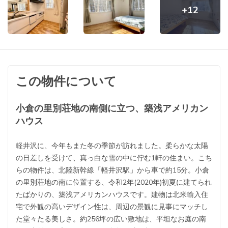
+12
この物件について
小倉の里別荘地の南側に立つ、築浅アメリカン
ハウス
軽井沢に、今年もまた冬の季節が訪れました。柔らかな太陽
の日差しを受けて、真っ白な雪の中に佇む1軒の住まい。こち
らの物件は、北陸新幹線「軽井沢駅」から車で約15分。小倉
の里別荘地の南に位置する、令和2年(2020年)初夏に建てられ
たばかりの、築浅アメリカンハウスです。建物は北米輸入住
宅で外観の高いデザイン性は、周辺の景観に見事にマッチし
た堂々たる美しさ。約256坪の広い敷地は、平坦なお庭の南