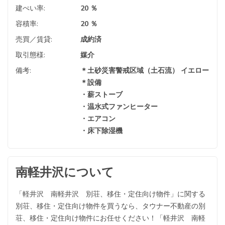
建ぺい率:
20 ％
容積率:
20 ％
売買／賃貸:
成約済
取引態様:
媒介
備考:
＊土砂災害警戒区域（土石流） イエロー
＊設備
・薪ストーブ
・温水式ファンヒーター
・エアコン
・床下除湿機
南軽井沢について
「軽井沢 南軽井沢 別荘、移住・定住向け物件」に関する
別荘、移住・定住向け物件を買うなら、タウナー不動産の別
荘、移住・定住向け物件にお任せください！「軽井沢 南軽