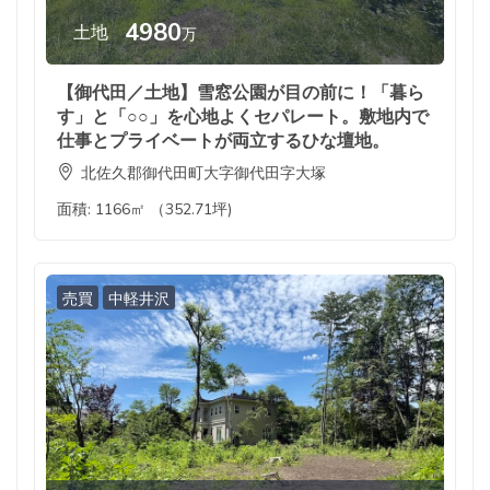
4980
土地
万
【御代田／土地】雪窓公園が目の前に！「暮ら
す」と「○○」を心地よくセパレート。敷地内で
仕事とプライベートが両立するひな壇地。
北佐久郡御代田町大字御代田字大塚
面積:
1166㎡ （352.71坪)
売買
中軽井沢