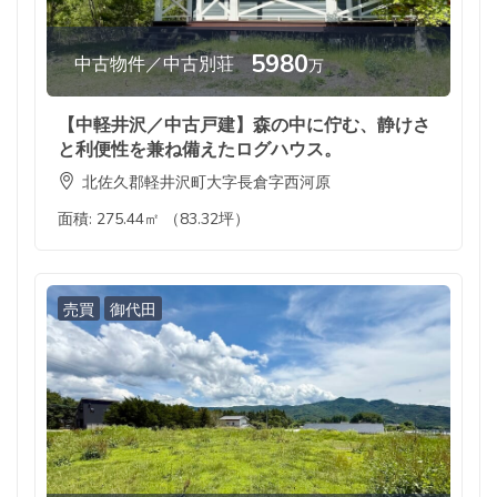
5980
中古物件／中古別荘
万
【中軽井沢／中古戸建】森の中に佇む、静けさ
と利便性を兼ね備えたログハウス。
北佐久郡軽井沢町大字長倉字西河原
面積:
275.44㎡ （83.32坪）
売買
御代田