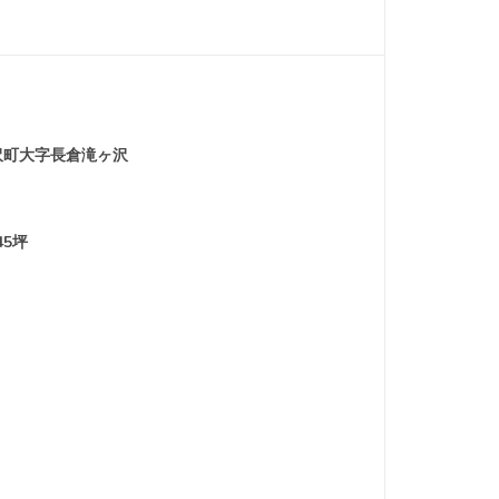
沢町大字長倉滝ヶ沢
45坪