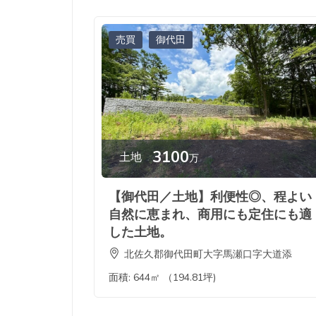
売買
御代田
3100
土地
万
【御代田／土地】利便性◎、程よい
自然に恵まれ、商用にも定住にも適
した土地。
北佐久郡御代田町大字馬瀬口字大道添
面積:
644㎡ （194.81坪)