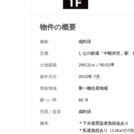
物件の概要
価格:
成約済
交通:
しなの鉄道「中軽井沢」駅 約
土地面積:
299.21㎡／90.51坪
築年月日:
2022年 7月
用途地域:
第一種住居地域
建ぺい率:
60 ％
売買／賃貸:
成約済
備考:
＊下水道受益者負担金あり
＊私道負担あり（126㎡の7