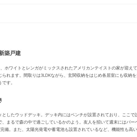
新築戸建
と、ホワイトとレンガがミックスされたアメリカンテイストの家が迎え
じられます。間取りは3LDKながら、玄関収納をはじめ各居室にも収納
うです。
き
々としたウッドデッキ。デッキ内にはベンチが設置されており、ここで
で、まるで森の中で過ごしているかのよう。友人を招いて週末にはバー
を完備。また、太陽光発電や蓄電池も設置されているなど、機能性も高