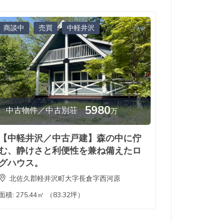
商談中
売買
中軽井沢
5980
中古物件／中古別荘
万
【中軽井沢／中古戸建】森の中に佇
む、静けさと利便性を兼ね備えたロ
グハウス。
北佐久郡軽井沢町大字長倉字西河原
面積:
275.44㎡ （83.32坪）