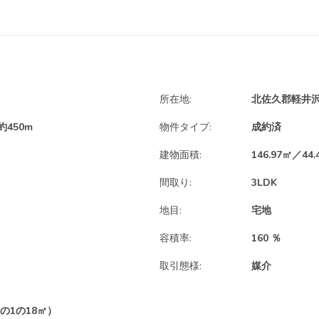
所在地:
北佐久郡軽井
450m
物件タイプ:
成約済
建物面積:
146.97㎡／44.
間取り:
3LDK
地目:
宅地
容積率:
160 ％
取引態様:
媒介
分の1の18㎡）