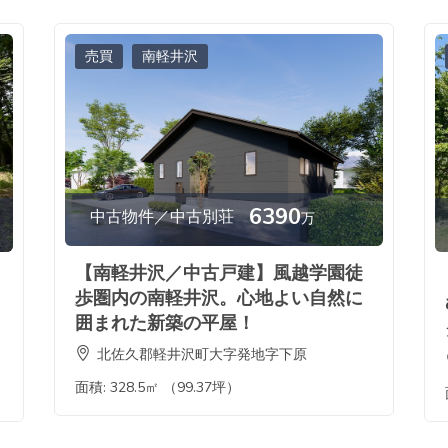
売買
南軽井沢
6390
中古物件／中古別荘
万
【南軽井沢／中古戸建】風越学園徒
歩圏内の南軽井沢。心地よい自然に
囲まれた新築の平屋！
北佐久郡軽井沢町大字発地字下原
面積:
328.5㎡ （99.37坪）