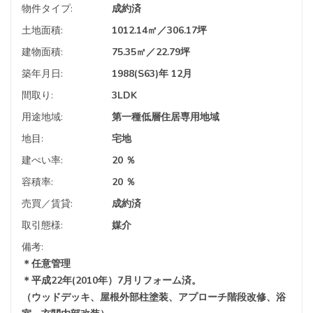
物件タイプ:
成約済
土地面積:
1012.14㎡／306.17坪
建物面積:
75.35㎡／22.79坪
築年月日:
1988(S63)年 12月
間取り:
3LDK
用途地域:
第一種低層住居専用地域
地目:
宅地
建ぺい率:
20 ％
容積率:
20 ％
売買／賃貸:
成約済
取引態様:
媒介
備考:
＊任意管理
＊平成22年(2010年）7月リフォーム済。
（ウッドデッキ、屋根外部柱塗装、アプローチ階段改修、浴