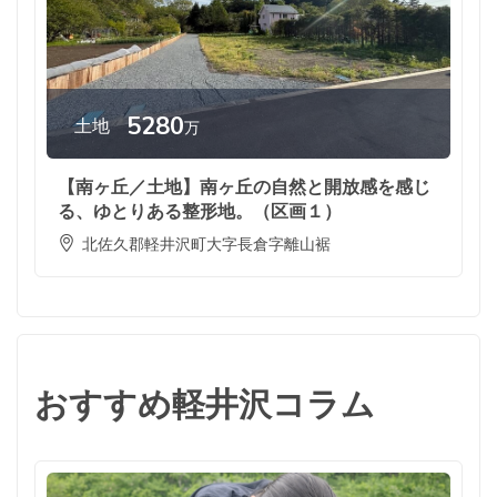
5280
土地
万
【南ヶ丘／土地】南ヶ丘の自然と開放感を感じ
る、ゆとりある整形地。（区画１）
北佐久郡軽井沢町大字長倉字離山裾
おすすめ軽井沢コラム