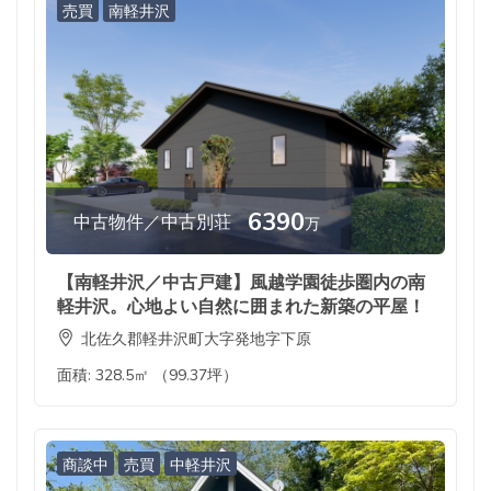
売買
南軽井沢
6390
中古物件／中古別荘
万
【南軽井沢／中古戸建】風越学園徒歩圏内の南
軽井沢。心地よい自然に囲まれた新築の平屋！
北佐久郡軽井沢町大字発地字下原
面積:
328.5㎡ （99.37坪）
商談中
売買
中軽井沢