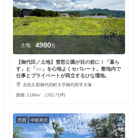
4980
土地
万
【御代田／土地】雪窓公園が目の前に！「暮ら
す」と「○○」を心地よくセパレート。敷地内で
仕事とプライベートが両立するひな壇地。
北佐久郡御代田町大字御代田字大塚
面積:
1166㎡ （352.71坪)
売買
中軽井沢