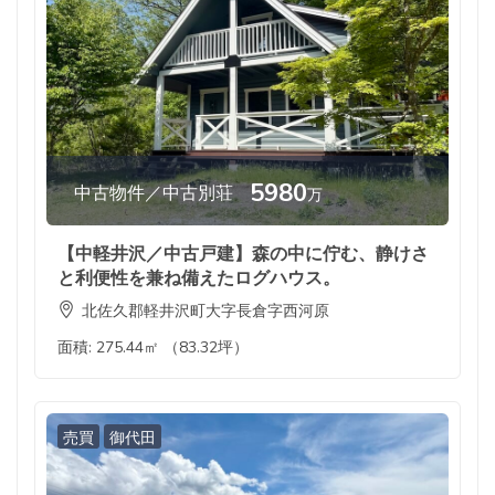
5980
中古物件／中古別荘
万
【中軽井沢／中古戸建】森の中に佇む、静けさ
と利便性を兼ね備えたログハウス。
北佐久郡軽井沢町大字長倉字西河原
面積:
275.44㎡ （83.32坪）
売買
御代田