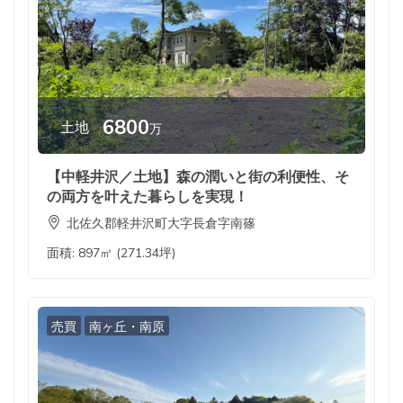
6800
土地
万
【中軽井沢／土地】森の潤いと街の利便性、そ
の両方を叶えた暮らしを実現！
北佐久郡軽井沢町大字長倉字南篠
面積:
897㎡ (271.34坪)
売買
南ヶ丘・南原