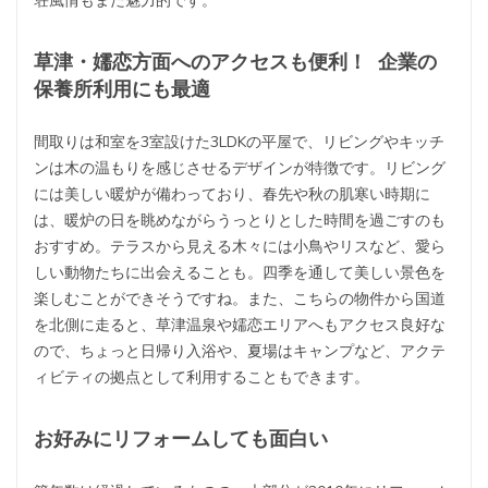
荘風情もまた魅力的です。
草津・嬬恋方面へのアクセスも便利！ 企業の
保養所利用にも最適
間取りは和室を3室設けた3LDKの平屋で、リビングやキッチ
ンは木の温もりを感じさせるデザインが特徴です。リビング
には美しい暖炉が備わっており、春先や秋の肌寒い時期に
は、暖炉の日を眺めながらうっとりとした時間を過ごすのも
おすすめ。テラスから見える木々には小鳥やリスなど、愛ら
しい動物たちに出会えることも。四季を通して美しい景色を
楽しむことができそうですね。また、こちらの物件から国道
を北側に走ると、草津温泉や嬬恋エリアへもアクセス良好な
ので、ちょっと日帰り入浴や、夏場はキャンプなど、アクテ
ィビティの拠点として利用することもできます。
お好みにリフォームしても面白い