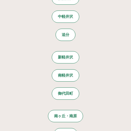
中軽井沢
追分
新軽井沢
南軽井沢
御代田町
南ヶ丘・南原