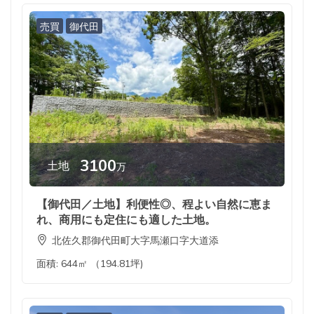
売買
御代田
3100
土地
万
【御代田／土地】利便性◎、程よい自然に恵ま
れ、商用にも定住にも適した土地。
北佐久郡御代田町大字馬瀬口字大道添
面積:
644㎡ （194.81坪)