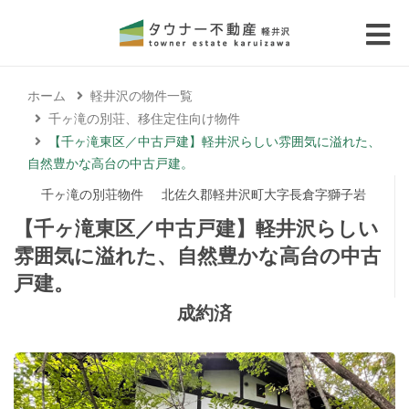
 submenu (エリアから探す)
ホーム
軽井沢の物件一覧
 submenu (物件種別から選ぶ)
千ヶ滝の別荘、移住定住向け物件
【千ヶ滝東区／中古戸建】軽井沢らしい雰囲気に溢れた、
 submenu (価格帯から選ぶ)
自然豊かな高台の中古戸建。
千ヶ滝の別荘物件
北佐久郡軽井沢町大字長倉字獅子岩
 submenu (コラム・移住者の声)
【千ヶ滝東区／中古戸建】軽井沢らしい
雰囲気に溢れた、自然豊かな高台の中古
 submenu (お問い合わせ)
戸建。
成約済