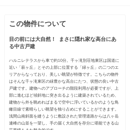
この物件について
目の前には大自然！ まさに隠れ家な高台にあ
る中古戸建
ハルニレテラスから車で約10分。千ヶ滝別荘地東区は国道に
近い「萩ヶ丘」とその上部に位置する「緑ヶ丘」の二つのエ
リアからなっており、美しい眺望が特徴です。こちらの物件
はそんな千ヶ滝東区の緑豊かな高台にたつ、状態の良い中古
戸建です。建物へのアプローチの階段利用が必要ですが、上
部に進むほど傾斜地に突き出るように建築されているため、
建物から外を眺めればまるで空中に浮いているかのような鳥
瞰目線で素晴らしい眺望を独り占めにすることができます。
浅間山南斜面を縫うように敷設された管理道路からは八ヶ岳
連峰の山並を一望し、手の届く大自然を存分に堪能できる山