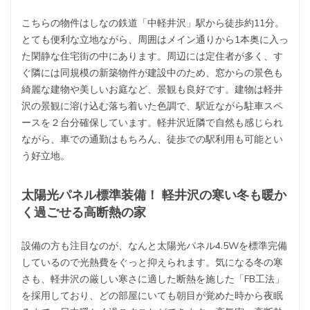
こちらの物件はしなの鉄道「中軽井沢」駅から徒歩約11分。
とても便利な立地ながら、周囲はメイン通りから1本奥に入っ
た閑静な住宅街の中にあります。周辺には定住者が多く、す
ぐ隣には同規模の新築物件が建設中のため、窓からの景色も
綺麗な建物や美しいお庭など、景観も良好です。建物は軽井
沢の景観に溶け込む落ち着いた色調で、駅近ながら駐車スペ
ースを２台分確保しています。軽井沢近隣で自然も感じられ
ながら、車での通勤はもちろん、徒歩での駅利用も可能とい
う好立地。
太陽光パネル標準装備！ 軽井沢の寒い冬も暖か
く過ごせる高断熱の家
設備の方も注目なのが、なんと太陽光パネル4.5Wを標準完備
しているので光熱費をぐっと抑えられます。気になる冬の寒
さも、軽井沢の厳しい寒さに適した断熱を施した「FB工法」
を採用しており、どの部屋にいても朝目が覚めた時から夜眠