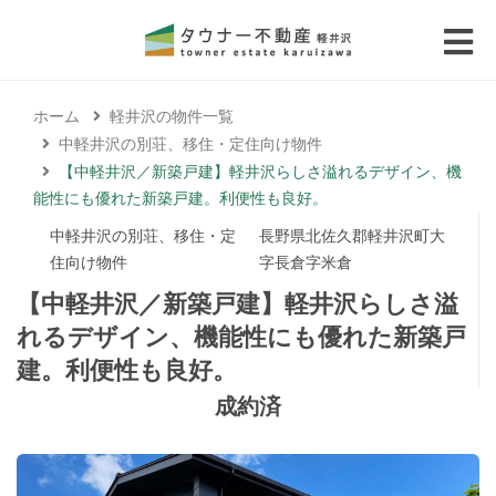
 submenu (エリアから探す)
ホーム
軽井沢の物件一覧
 submenu (物件種別から選ぶ)
中軽井沢の別荘、移住・定住向け物件
【中軽井沢／新築戸建】軽井沢らしさ溢れるデザイン、機
 submenu (価格帯から選ぶ)
能性にも優れた新築戸建。利便性も良好。
中軽井沢の別荘、移住・定
長野県北佐久郡軽井沢町大
 submenu (コラム・移住者の声)
住向け物件
字長倉字米倉
【中軽井沢／新築戸建】軽井沢らしさ溢
 submenu (お問い合わせ)
れるデザイン、機能性にも優れた新築戸
建。利便性も良好。
成約済