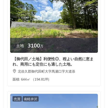
3100
土地
万
【御代田／土地】利便性◎、程よい自然に恵ま
れ、商用にも定住にも適した土地。
北佐久郡御代田町大字馬瀬口字大道添
面積:
644㎡ （194.81坪)
売買
南軽井沢