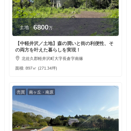
6800
土地
万
【中軽井沢／土地】森の潤いと街の利便性、そ
の両方を叶えた暮らしを実現！
北佐久郡軽井沢町大字長倉字南篠
面積:
897㎡ (271.34坪)
売買
南ヶ丘・南原