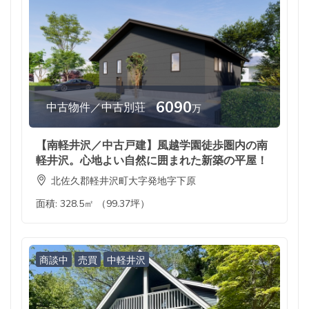
6090
中古物件／中古別荘
万
【南軽井沢／中古戸建】風越学園徒歩圏内の南
軽井沢。心地よい自然に囲まれた新築の平屋！
北佐久郡軽井沢町大字発地字下原
面積:
328.5㎡ （99.37坪）
商談中
売買
中軽井沢