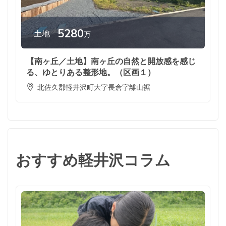
5280
土地
万
【南ヶ丘／土地】南ヶ丘の自然と開放感を感じ
る、ゆとりある整形地。（区画１）
北佐久郡軽井沢町大字長倉字離山裾
おすすめ軽井沢コラム