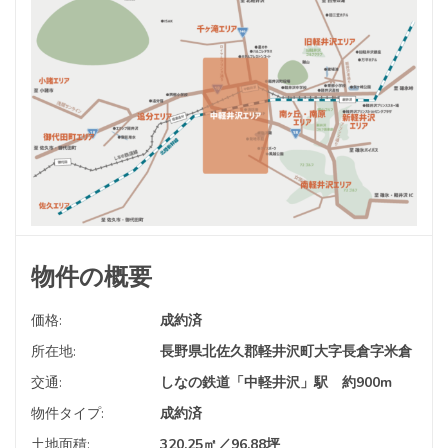
物件の概要
価格:
成約済
所在地:
長野県北佐久郡軽井沢町大字長倉字米倉
交通:
しなの鉄道「中軽井沢」駅 約900m
物件タイプ:
成約済
土地面積:
320.25㎡／96.88坪