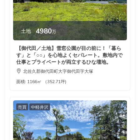
4980
土地
万
【御代田／土地】雪窓公園が目の前に！「暮ら
す」と「○○」を心地よくセパレート。敷地内で
仕事とプライベートが両立するひな壇地。
北佐久郡御代田町大字御代田字大塚
面積:
1166㎡ （352.71坪)
売買
中軽井沢