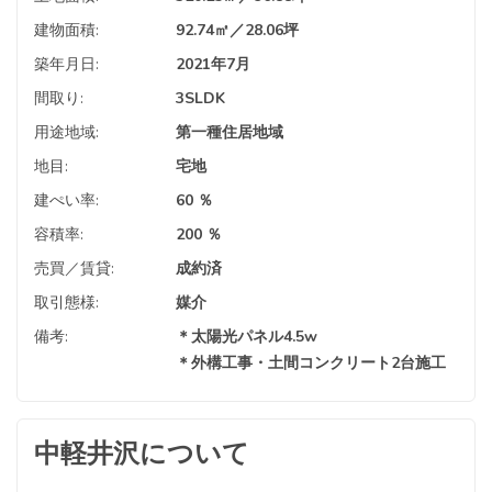
建物面積:
92.74㎡／28.06坪
築年月日:
2021年7月
間取り:
3SLDK
用途地域:
第一種住居地域
地目:
宅地
建ぺい率:
60 ％
容積率:
200 ％
売買／賃貸:
成約済
取引態様:
媒介
備考:
＊太陽光パネル4.5w
＊外構工事・土間コンクリート2台施工
中軽井沢について