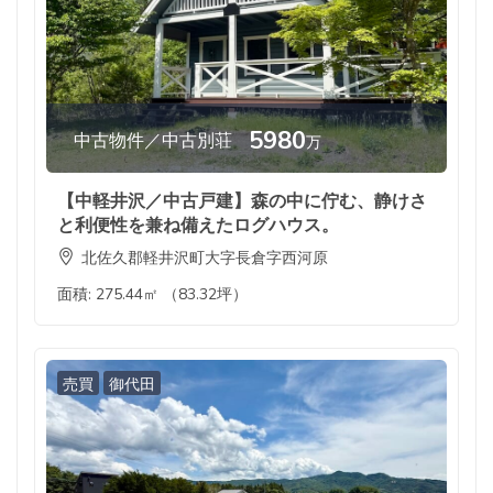
5980
中古物件／中古別荘
万
【中軽井沢／中古戸建】森の中に佇む、静けさ
と利便性を兼ね備えたログハウス。
北佐久郡軽井沢町大字長倉字西河原
面積:
275.44㎡ （83.32坪）
売買
御代田