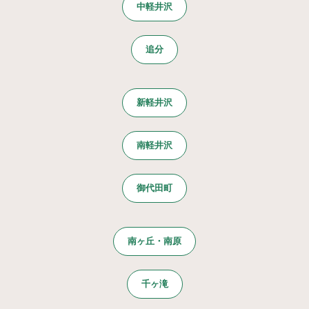
中軽井沢
追分
新軽井沢
南軽井沢
御代田町
南ヶ丘・南原
千ヶ滝