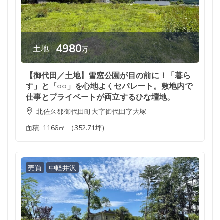
4980
土地
万
【御代田／土地】雪窓公園が目の前に！「暮ら
す」と「○○」を心地よくセパレート。敷地内で
仕事とプライベートが両立するひな壇地。
北佐久郡御代田町大字御代田字大塚
面積:
1166㎡ （352.71坪)
売買
中軽井沢