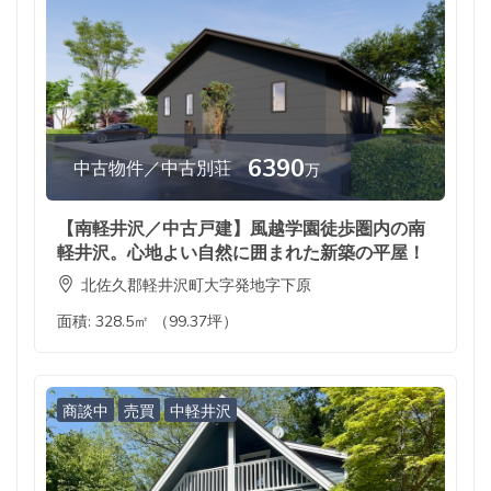
6390
中古物件／中古別荘
万
【南軽井沢／中古戸建】風越学園徒歩圏内の南
軽井沢。心地よい自然に囲まれた新築の平屋！
北佐久郡軽井沢町大字発地字下原
面積:
328.5㎡ （99.37坪）
商談中
売買
中軽井沢