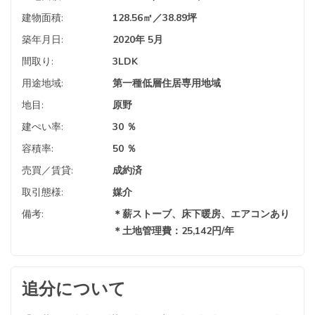
建物面積:
128.56㎡／38.89坪
築年月日:
2020年 5月
間取り:
3LDK
用途地域:
第一種低層住居専用地域
地目:
原野
建ぺい率:
30 ％
容積率:
50 ％
売買／賃貸:
成約済
取引態様:
媒介
備考:
＊薪ストーブ、床下暖房、エアコンあり
＊土地管理費：25,142円/年
追分について