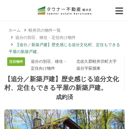
 submenu (エリアから探す)
ホーム
軽井沢の物件一覧
 submenu (物件種別から選ぶ)
追分の別荘、移住・定住向け物件
【追分／新築戸建】歴史感じる追分文化村、定住もできる
 submenu (価格帯から選ぶ)
平屋の新築戸建。
追分の別荘、移住・
北佐久郡軽井沢町大字
注目物件
 submenu (コラム・移住者の声)
定住向け物件
追分字荻畑東
【追分／新築戸建】歴史感じる追分文化
 submenu (お問い合わせ)
村、定住もできる平屋の新築戸建。
成約済