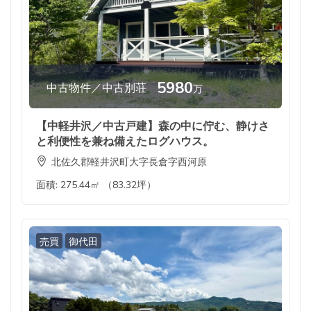
5980
中古物件／中古別荘
万
【中軽井沢／中古戸建】森の中に佇む、静けさ
と利便性を兼ね備えたログハウス。
北佐久郡軽井沢町大字長倉字西河原
面積:
275.44㎡ （83.32坪）
売買
御代田