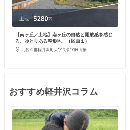
5280
土地
万
【南ヶ丘／土地】南ヶ丘の自然と開放感を感じ
る、ゆとりある整形地。（区画１）
北佐久郡軽井沢町大字長倉字離山裾
おすすめ軽井沢コラム