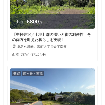
6800
土地
万
【中軽井沢／土地】森の潤いと街の利便性、そ
の両方を叶えた暮らしを実現！
北佐久郡軽井沢町大字長倉字南篠
面積:
897㎡ (271.34坪)
売買
南ヶ丘・南原