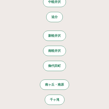
中軽井沢
追分
新軽井沢
南軽井沢
御代田町
南ヶ丘・南原
千ヶ滝