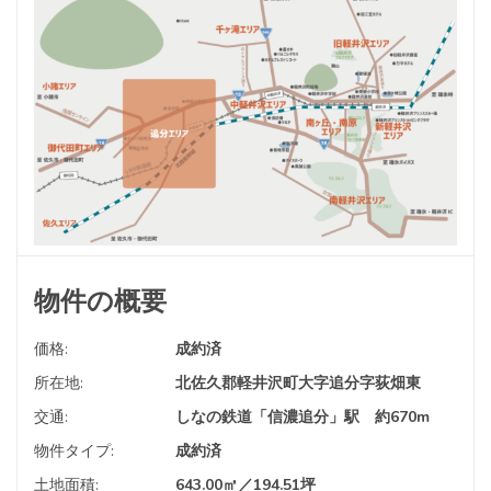
物件の概要
価格:
成約済
所在地:
北佐久郡軽井沢町大字追分字荻畑東
交通:
しなの鉄道「信濃追分」駅 約670m
物件タイプ:
成約済
土地面積:
643.00㎡／194.51坪