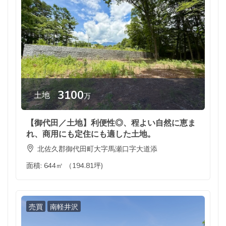
3100
土地
万
【御代田／土地】利便性◎、程よい自然に恵ま
れ、商用にも定住にも適した土地。
北佐久郡御代田町大字馬瀬口字大道添
面積:
644㎡ （194.81坪)
売買
南軽井沢