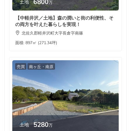
6800
土地
万
【中軽井沢／土地】森の潤いと街の利便性、そ
の両方を叶えた暮らしを実現！
北佐久郡軽井沢町大字長倉字南篠
面積:
897㎡ (271.34坪)
売買
南ヶ丘・南原
5280
土地
万