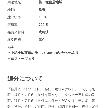
用途地域:
第一種住居地域
地目:
原野
建ぺい率:
60 ％
容積率:
200 ％
売買／賃貸:
成約済
取引態様:
媒介
備考:
＊上記土地面積の他 159.84m²の内持分2/5あり
＊薪ストーブあり
追分について
「軽井沢 追分 別荘、移住・定住向け物件」に関する別
荘、移住・定住向け物件を買うなら、タウナー不動産の別
荘、移住・定住向け物件にお任せください！「軽井沢 追
分 別荘、移住・定住向け物件」に関する別荘、移住・定住