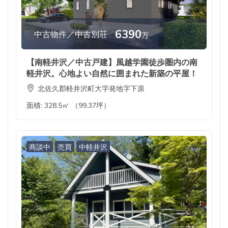
6390
中古物件／中古別荘
万
【南軽井沢／中古戸建】風越学園徒歩圏内の南
軽井沢。心地よい自然に囲まれた新築の平屋！
北佐久郡軽井沢町大字発地字下原
面積:
328.5㎡ （99.37坪）
商談中
売買
中軽井沢