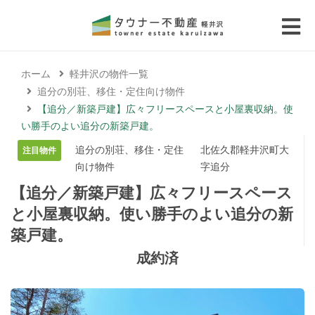
 submenu (エリアから探す)
ホーム
軽井沢の物件一覧
 submenu (物件種別から選ぶ)
追分の別荘、移住・定住向け物件
【追分／新築戸建】広々フリースペースと小屋裏収納。使
 submenu (価格帯から選ぶ)
い勝手のよい追分の新築戸建。
追分の別荘、移住・定住
北佐久郡軽井沢町大
注目物件
 submenu (コラム・移住者の声)
向け物件
字追分
【追分／新築戸建】広々フリースペース
 submenu (お問い合わせ)
と小屋裏収納。使い勝手のよい追分の新
築戸建。
成約済