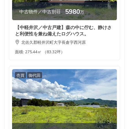
5980
中古物件／中古別荘
万
【中軽井沢／中古戸建】森の中に佇む、静けさ
と利便性を兼ね備えたログハウス。
北佐久郡軽井沢町大字長倉字西河原
面積:
275.44㎡ （83.32坪）
売買
御代田