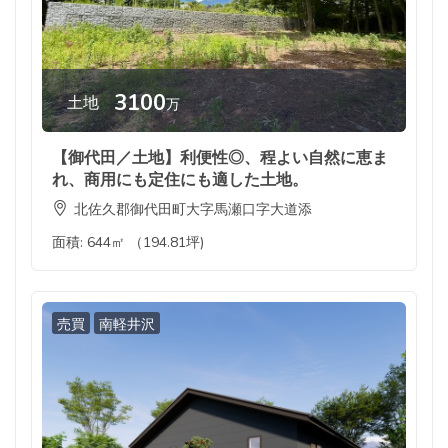
3100
土地
万
【御代田／土地】利便性◎、程よい自然に恵ま
れ、商用にも定住にも適した土地。
北佐久郡御代田町大字馬瀬口字大道添
面積:
644㎡ （194.81坪)
売買
南軽井沢