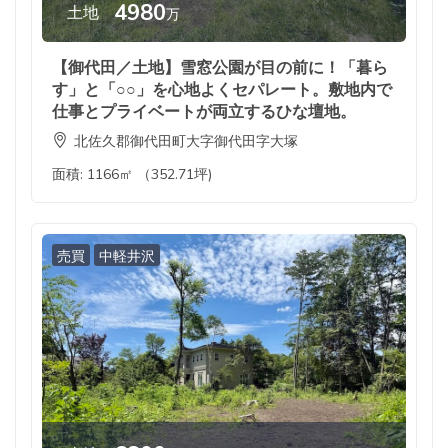
4980
土地
万
【御代田／土地】雪窓公園が目の前に！「暮ら
す」と「○○」を心地よくセパレート。敷地内で
仕事とプライベートが両立するひな壇地。
北佐久郡御代田町大字御代田字大塚
面積:
1166㎡ （352.71坪)
売買
中軽井沢