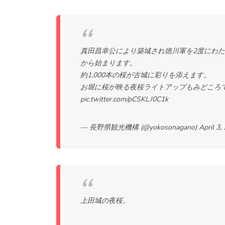
真田昌幸公により築城され徳川軍を2度にわた
から始まります。
約1,000本の桜が古城に彩りを添えます。
お堀に桜が映る夜桜ライトアップもみどころ
pic.twitter.com/pCSKLJ0C1k
— 長野県観光機構 (@yokosonagano)
April 3,
上田城の夜桜。