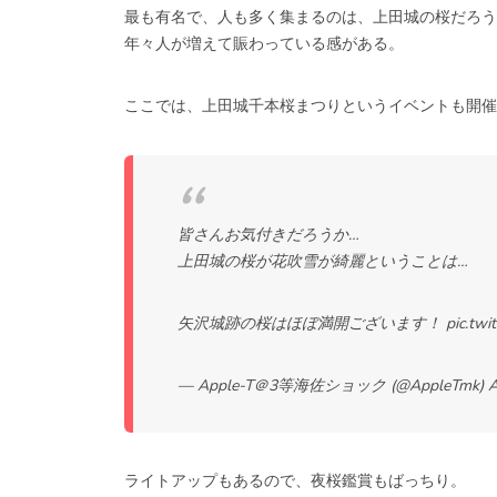
最も有名で、人も多く集まるのは、上田城の桜だろう
年々人が増えて賑わっている感がある。
ここでは、上田城千本桜まつりというイベントも開催
皆さんお気付きだろうか…
上田城の桜が花吹雪が綺麗ということは…
矢沢城跡の桜はほぼ満開ございます！
pic.tw
— Apple-T＠3等海佐ショック (@AppleTmk)
A
ライトアップもあるので、夜桜鑑賞もばっちり。