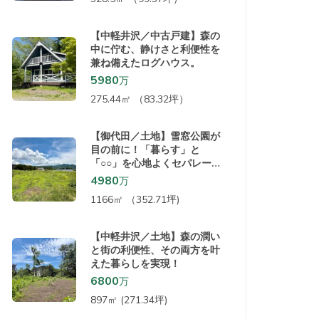
【中軽井沢／中古戸建】森の
中に佇む、静けさと利便性を
兼ね備えたログハウス。
5980
万
275.44㎡ （83.32坪）
【御代田／土地】雪窓公園が
目の前に！「暮らす」と
「○○」を心地よくセパレー
ト。敷地内で仕事とプライベ
4980
万
ートが両立するひな壇地。
1166㎡ （352.71坪)
【中軽井沢／土地】森の潤い
と街の利便性、その両方を叶
えた暮らしを実現！
6800
万
897㎡ (271.34坪)