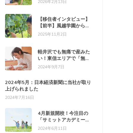
2026年2月13日
田での家づくり。自然の
中での暮らしが家族を変
えた
【移住者インタビュー】
【前半】風越学園から始
まった軽井沢移住と御代
2025年11月2日
田での家づくり。自然の
中での暮らしが家族を変
えた
軽井沢でも無痛で産みた
い！東信エリアで「無痛
分娩」が続々スタート
2024年9月7日
2024年5月：日本経済新聞に当社が取り
上げられました
2024年7月16日
4月新規開校！今注目の
「サミットアカデミーエ
レメンタリースクール佐
2024年6月11日
久」「さやか星小学校」