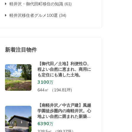
軽井沢・御代田町移住の知識
(61)
軽井沢移住者グルメ100選
(34)
新着注目物件
【御代田／土地】利便性◎、
程よい自然に恵まれ、商用に
も定住にも適した土地。
3100
万
644㎡ （194.81坪)
【南軽井沢／中古戸建】風越
学園徒歩圏内の南軽井沢。心
地よい自然に囲まれた新築の
平屋！
6390
万
328.5㎡ （99.37坪）