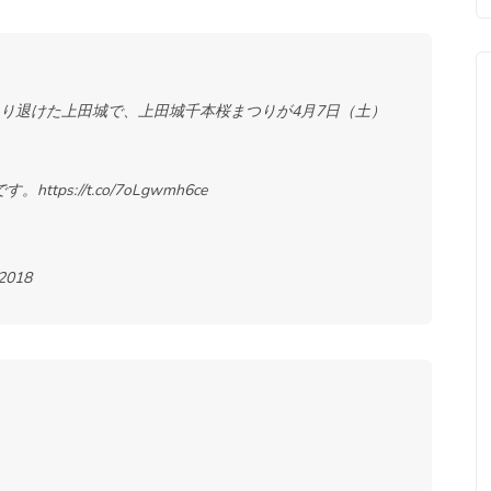
り退けた上田城で、上田城千本桜まつりが4月7日（土）
です。
https://t.co/7oLgwmh6ce
 2018