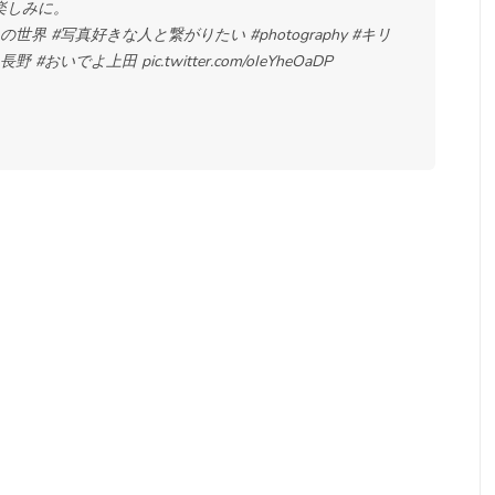
楽しみに。
私の世界
#写真好きな人と繋がりたい
#photography
#キリ
よ長野
#おいでよ上田
pic.twitter.com/oIeYheOaDP