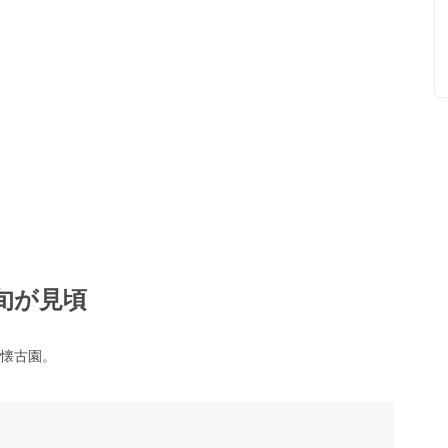
旬が見頃
る懐古園。