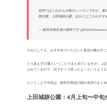
信州ではこれからが桜のシーズンですが、東
懐古園、上田城跡公園、ほかにどこかおすす
— 軽井沢移住者の櫻井です (@HelloKaruizaw
それにしても、おすすめでいただいた返信の数がすご
とりあえず10選ということでまとめていますが、上
られているので、以下すべて回ったよ！というような上級
ということで今回は、軽井沢周辺の桜の名所のまとめ
上田城跡公園：4月上旬〜中旬