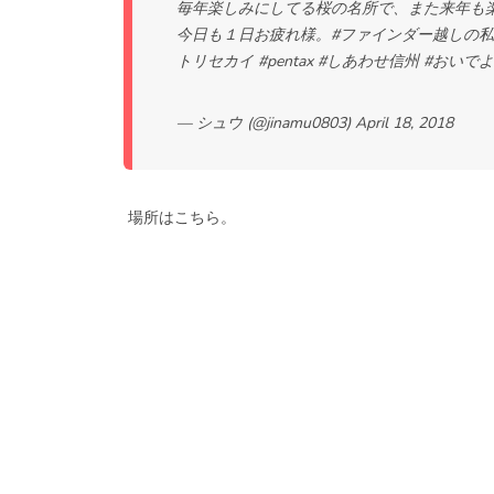
毎年楽しみにしてる桜の名所で、また来年も
今日も１日お疲れ様。
#ファインダー越しの
トリセカイ
#pentax
#しあわせ信州
#おいで
— シュウ (@jinamu0803)
April 18, 2018
場所はこちら。