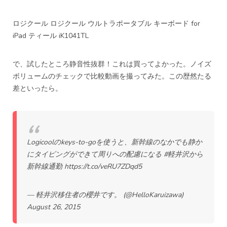
ロジクール ロジクール ウルトラポータブル キーボード for
iPad ティール iK1041TL
で、試したところ静音性抜群！これは買ってよかった。ノイズ
ボリュームのチェックで比較動画を撮ってみた。この歴然たる
差といったら。
Logicoolのkeys-to-goを使うと、新幹線のなかでも静か
にタイピングができて周りへの配慮になる
#軽井沢から
新幹線通勤
https://t.co/veRU7ZDqd5
— 軽井沢移住者の櫻井です。 (@HelloKaruizawa)
August 26, 2015