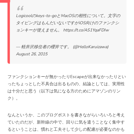
Logicoolのkeys-to-goとMacOSの相性について。文字の
タイピングはもんだいないですがiOS向けのファンクシ
ョンキーが使えません。
https://t.co/AS1YqaFDIw
— 軽井沢移住者の櫻井です。 (@HelloKaruizawa)
August 26, 2015
ファンクションキーが無かったりEscapeが出来なかったりとい
ったちょっとした不具合は出るものの、結論としては、実用性
は十分だと思う（以下は気になる方のためにアマゾンのリン
ク）。
なんというか、このブログポストを書きながらいろいろと考え
ていたのだが、新幹線の中で、回りに気を遣うことなく集中す
るということは、慣れと工夫そして少しの配慮が必要なのかも