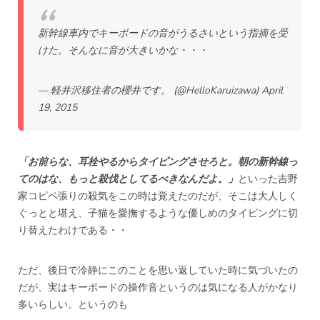
新幹線車内でキーボードの音がうるさいという指摘を受
けた。そんなに音が大きいかな・・・
— 軽井沢移住者の櫻井です。 (@HelloKaruizawa)
April
19, 2015
「お前らな、耳栓やるからタイピングさせろと。朝の新幹線っ
てのはな、もっと殺伐としてるべきなんだよ。」
といった
吉野
家コピペ
張りの殺気をこの時は覚えたのだが、そこは大人しく
ぐっとと堪え、子猫を愛撫するような優しめのタイピングに切
り替えたわけである・・
ただ、後日で冷静にこのことを思い返していた時に気づいたの
だが、実はキーボードの操作音というのは気になる人がかなり
多いらしい。というのも