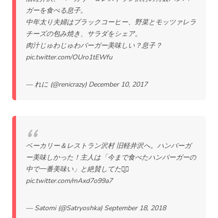
ガーを食べる息子。
中年太り夫婦はブラックコーヒー、野菜とモッツァレラ
チーズの包み焼き、サラダをシェア。
肉汁じゅわじゅわバーガー美味しい？息子？
pic.twitter.com/OUro1tEWfu
— れに (@renicrazy)
December 10, 2017
ベーカリー＆レストラン沢村 旧軽井沢へ。ハンバーガ
ー美味しかった！主人は「今まで食べたハンバーガーの
中で一番美味い」と絶賛してた⠒̫⃝
pic.twitter.com/mAxd7o99a7
— Satomi (@Satryoshka)
September 18, 2018