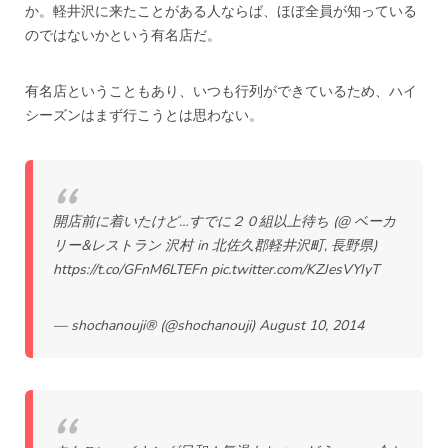
か。軽井沢に来たことがある人ならば、ほぼ全員が知っている
のではないかという有名店だ。
有名店ということもあり、いつも行列ができているため、ハイ
シーズンはまず行こうとは思わない。
開店前に着いたけど…すでに２０組以上待ち (@ ベーカ
リー&レストラン 沢村 in 北佐久郡軽井沢町, 長野県)
https://t.co/GFnM6LTEFn
pic.twitter.com/KZJesVYIyT
— shochanouji® (@shochanouji)
August 10, 2014