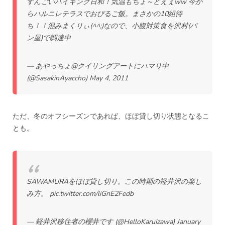
すんごいハイキング日和！気温もちょ～どえぇww 今か
らハルニレテラスでおぴるご飯。まさかの10組待
ち！！混みまくりぃ(^^;)なので、小腹対策食を沢村(パ
ン屋)で調達中
— あやっちょ@クイリングアートにハマり中
(@SasakinAyaccho)
May 4, 2011
ただ、冬のオフシーズンであれば、ほぼ貸し切り状態となるこ
とも。
SAWAMURAをほぼ貸し切り。この時期の軽井沢の楽し
み方。
pic.twitter.com/liGnE2Fedb
— 軽井沢移住者の櫻井です (@HelloKaruizawa)
January