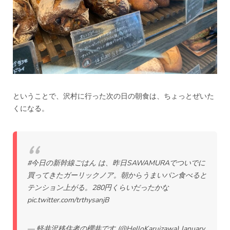
ということで、沢村に行った次の日の朝食は、ちょっとぜいた
くになる。
#今日の新幹線ごはん
は、昨日SAWAMURAでついでに
買ってきたガーリックノア。朝からうまいパン食べると
テンション上がる。280円くらいだったかな
pic.twitter.com/trthysanjB
— 軽井沢移住者の櫻井です (@HelloKaruizawa)
January