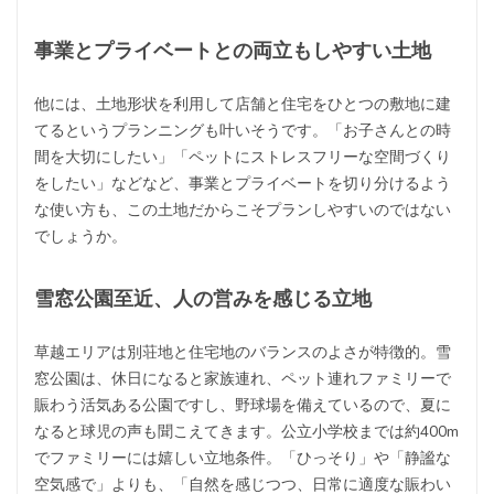
事業とプライベートとの両立もしやすい土地
他には、土地形状を利用して店舗と住宅をひとつの敷地に建
てるというプランニングも叶いそうです。「お子さんとの時
間を大切にしたい」「ペットにストレスフリーな空間づくり
をしたい」などなど、事業とプライベートを切り分けるよう
な使い方も、この土地だからこそプランしやすいのではない
でしょうか。
雪窓
公園至近、人の営みを感じる立地
草越エリアは別荘地と住宅地のバランスのよさが特徴的。雪
窓公園は、休日になると家族連れ、ペット連れファミリーで
賑わう活気ある公園ですし、野球場を備えているので、夏に
なると球児の声も聞こえてきます。公立小学校までは約400m
でファミリーには嬉しい立地条件。「ひっそり」や「静謐な
空気感で」よりも、「自然を感じつつ、日常に適度な賑わい