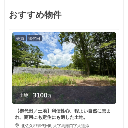
おすすめ物件
売買
御代田
3100
土地
万
【御代田／土地】利便性◎、程よい自然に恵ま
れ、商用にも定住にも適した土地。
北佐久郡御代田町大字馬瀬口字大道添