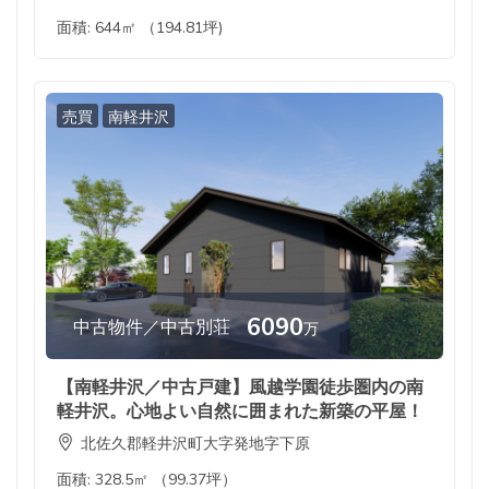
面積:
644㎡ （194.81坪)
売買
南軽井沢
6090
中古物件／中古別荘
万
【南軽井沢／中古戸建】風越学園徒歩圏内の南
軽井沢。心地よい自然に囲まれた新築の平屋！
北佐久郡軽井沢町大字発地字下原
面積:
328.5㎡ （99.37坪）