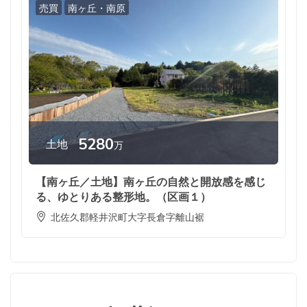
売買
南ヶ丘・南原
5280
土地
万
【南ヶ丘／土地】南ヶ丘の自然と開放感を感じ
る、ゆとりある整形地。（区画１）
北佐久郡軽井沢町大字長倉字離山裾