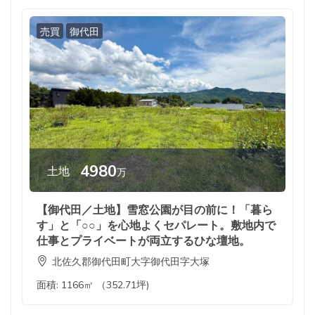
売買
御代田
4980
土地
万
【御代田／土地】雪窓公園が目の前に！「暮ら
す」と「○○」を心地よくセパレート。敷地内で
仕事とプライベートが両立するひな壇地。
北佐久郡御代田町大字御代田字大塚
面積:
1166㎡ （352.71坪)