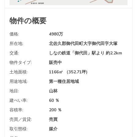
物件の概要
価格:
4980
万
所在地:
北佐久郡御代田町大字御代田字大塚
交通:
しなの鉄道「御代田」駅より 約2.2km
物件タイプ:
販売中
土地面積:
1166㎡ （352.71坪)
用途地域:
第一種住居地域
地目:
山林
建ぺい率:
60 ％
容積率:
200 ％
売買／賃貸:
売買
取引態様:
媒介