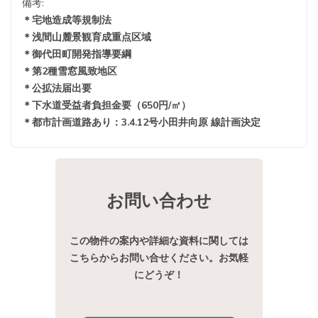
備考:
＊宅地造成等規制法
＊浅間山麓景観育成重点区域
＊御代田町開発指導要綱
＊第2種雪窓風致地区
＊公拡法届出要
＊下水道受益者負担金要（650円/㎡）
＊都市計画道路あり：3.4.12号小田井向原 線計画決定
お問い合わせ
この物件の案内や詳細な資料に関しては
こちらからお問い合せください。お気軽
にどうぞ！