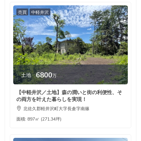
売買
中軽井沢
6800
土地
万
【中軽井沢／土地】森の潤いと街の利便性、そ
の両方を叶えた暮らしを実現！
北佐久郡軽井沢町大字長倉字南篠
面積:
897㎡ (271.34坪)