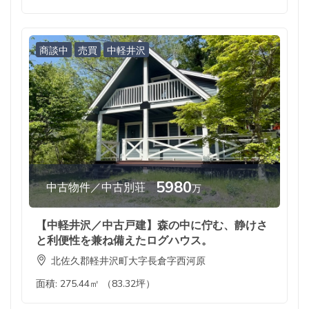
商談中
売買
中軽井沢
5980
中古物件／中古別荘
万
【中軽井沢／中古戸建】森の中に佇む、静けさ
と利便性を兼ね備えたログハウス。
北佐久郡軽井沢町大字長倉字西河原
面積:
275.44㎡ （83.32坪）