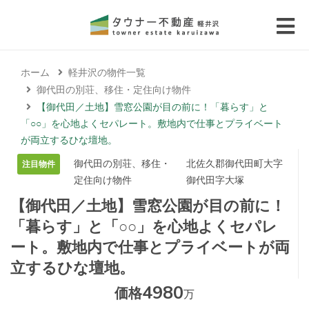
 submenu (エリアから探す)
ホーム
軽井沢の物件一覧
 submenu (物件種別から選ぶ)
御代田の別荘、移住・定住向け物件
【御代田／土地】雪窓公園が目の前に！「暮らす」と
 submenu (価格帯から選ぶ)
「○○」を心地よくセパレート。敷地内で仕事とプライベート
が両立するひな壇地。
 submenu (コラム・移住者の声)
御代田の別荘、移住・
北佐久郡御代田町大字
注目物件
定住向け物件
御代田字大塚
 submenu (お問い合わせ)
【御代田／土地】雪窓公園が目の前に！
「暮らす」と「○○」を心地よくセパレ
ート。敷地内で仕事とプライベートが両
立するひな壇地。
4980
価格
万