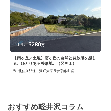
5280
土地
万
【南ヶ丘／土地】南ヶ丘の自然と開放感を感じ
る、ゆとりある整形地。（区画１）
北佐久郡軽井沢町大字長倉字離山裾
おすすめ軽井沢コラム