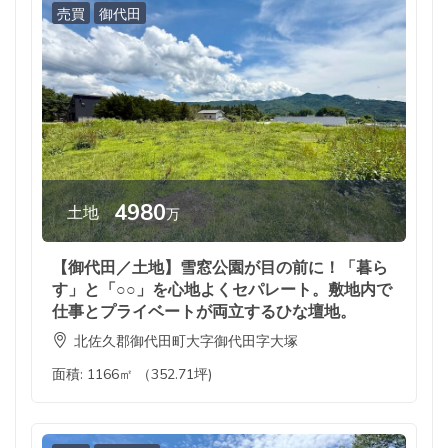
売買
御代田
4980
土地
万
【御代田／土地】雪窓公園が目の前に！「暮ら
す」と「○○」を心地よくセパレート。敷地内で
仕事とプライベートが両立するひな壇地。
北佐久郡御代田町大字御代田字大塚
面積:
1166㎡ （352.71坪)