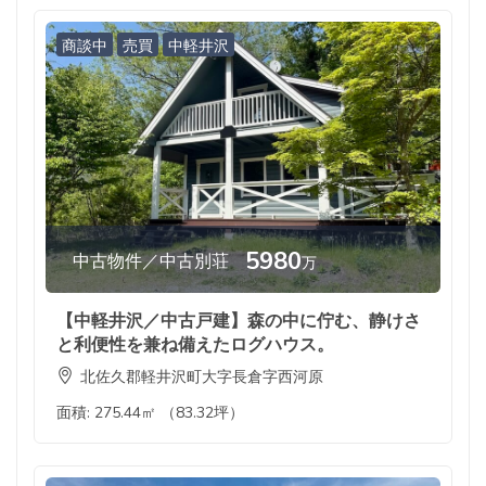
商談中
売買
中軽井沢
5980
中古物件／中古別荘
万
【中軽井沢／中古戸建】森の中に佇む、静けさ
と利便性を兼ね備えたログハウス。
北佐久郡軽井沢町大字長倉字西河原
面積:
275.44㎡ （83.32坪）