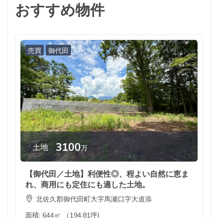
おすすめ物件
売買
御代田
3100
土地
万
【御代田／土地】利便性◎、程よい自然に恵ま
れ、商用にも定住にも適した土地。
北佐久郡御代田町大字馬瀬口字大道添
面積:
644㎡ （194.81坪)