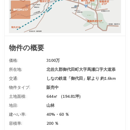
物件の概要
価格:
3100
万
所在地:
北佐久郡御代田町大字馬瀬口字大道添
交通:
しなの鉄道「御代田」駅より 約1.6km
物件タイプ:
販売中
土地面積:
644㎡ （194.81坪)
地目:
山林
建ぺい率:
40%・60 ％
容積率:
200 ％