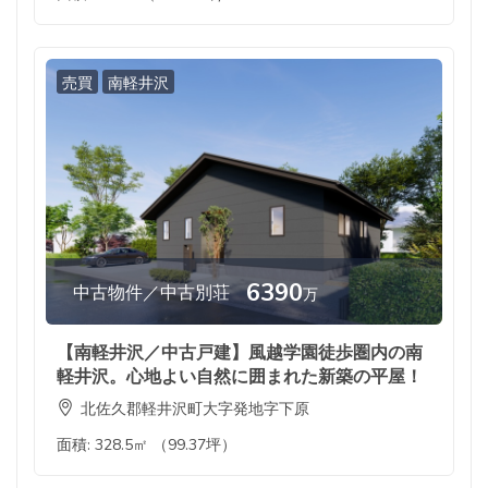
売買
南軽井沢
6390
中古物件／中古別荘
万
【南軽井沢／中古戸建】風越学園徒歩圏内の南
軽井沢。心地よい自然に囲まれた新築の平屋！
北佐久郡軽井沢町大字発地字下原
面積:
328.5㎡ （99.37坪）