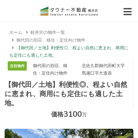
 submenu (エリアから探す)
ホーム
軽井沢の物件一覧
 submenu (物件種別から選ぶ)
御代田の別荘、移住・定住向け物件
【御代田／土地】利便性◎、程よい自然に恵まれ、商用に
 submenu (価格帯から選ぶ)
も定住にも適した土地。
御代田の別荘、移
北佐久郡御代田町大字
注目物件
 submenu (コラム・移住者の声)
住・定住向け物件
馬瀬口字大道添
【御代田／土地】利便性◎、程よい自然
 submenu (お問い合わせ)
に恵まれ、商用にも定住にも適した土
地。
3100
価格
万