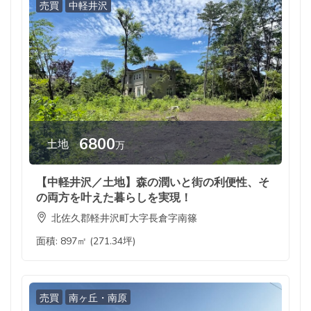
売買
中軽井沢
6800
土地
万
【中軽井沢／土地】森の潤いと街の利便性、そ
の両方を叶えた暮らしを実現！
北佐久郡軽井沢町大字長倉字南篠
面積:
897㎡ (271.34坪)
売買
南ヶ丘・南原