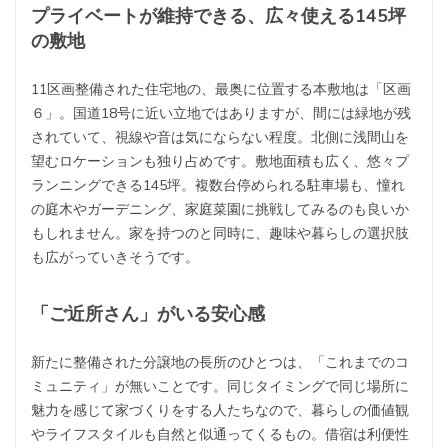
プライベートが維持できる、広々使える145坪
の敷地
11区画整備された住宅地の、最奥に位置する本敷地は「区画
６」。国道18号に近い立地ではありますが、間には緑地が残
されていて、視線や音は気にならない程度。北側に浅間山を
望むロケーションも独り占めです。敷地面積も広く、悠々プ
ランニングできる145坪。複数台停められる駐車場も、憧れ
の庭木やガーデニング、家庭菜園に挑戦してみるのも良いか
もしれません。家を持つのと同時に、趣味や暮らしの選択肢
も広がっていきそうです。
「ご近所さん」がいる安心感
新たに整備された分譲地の長所のひとつは、「これまでのコ
ミュニティ」が無いことです。同じタイミングで同じ場所に
魅力を感じて家づくりをする人たちなので、暮らしの価値観
やライフスタイルも自然と似通ってくるもの。借宿は利便性