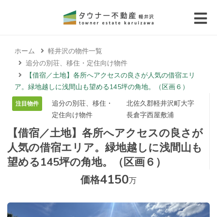
 submenu (エリアから探す)
ホーム
軽井沢の物件一覧
 submenu (物件種別から選ぶ)
追分の別荘、移住・定住向け物件
【借宿／土地】各所へアクセスの良さが人気の借宿エリ
 submenu (価格帯から選ぶ)
ア。緑地越しに浅間山も望める145坪の角地。（区画６）
追分の別荘、移住・
北佐久郡軽井沢町大字
注目物件
 submenu (コラム・移住者の声)
定住向け物件
長倉字西屋敷浦
【借宿／土地】各所へアクセスの良さが
 submenu (お問い合わせ)
人気の借宿エリア。緑地越しに浅間山も
望める145坪の角地。（区画６）
4150
価格
万