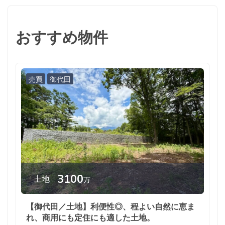
おすすめ物件
売買
御代田
3100
土地
万
【御代田／土地】利便性◎、程よい自然に恵ま
れ、商用にも定住にも適した土地。