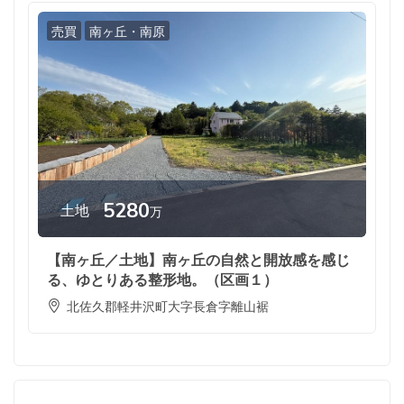
売買
南ヶ丘・南原
5280
土地
万
【南ヶ丘／土地】南ヶ丘の自然と開放感を感じ
る、ゆとりある整形地。（区画１）
北佐久郡軽井沢町大字長倉字離山裾