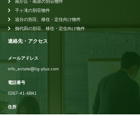
南が丘・南原の別荘物件
千ヶ滝の別荘物件
追分の別荘、移住・定住向け物件
御代田の別荘、移住・定住向け物件
連絡先・アクセス
メールアドレス
info_estate@lig-plus.com
電話番号
0267-41-6841
住所
長野県北佐久郡軽井沢町大字長倉2617-14
運営会社について