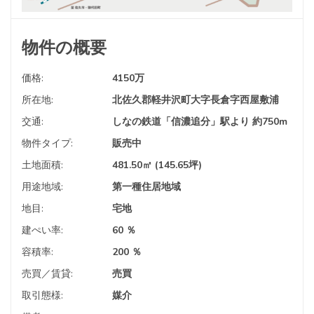
物件の概要
価格:
4150
万
所在地:
北佐久郡軽井沢町大字長倉字西屋敷浦
交通:
しなの鉄道「信濃追分」駅より 約750m
物件タイプ:
販売中
土地面積:
481.50㎡ (145.65坪)
用途地域:
第一種住居地域
地目:
宅地
建ぺい率:
60 ％
容積率:
200 ％
売買／賃貸:
売買
取引態様:
媒介