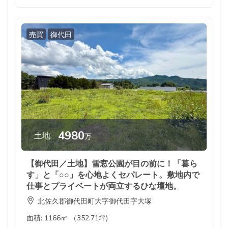
売買
御代田
4980
土地
万
【御代田／土地】雪窓公園が目の前に！「暮ら
す」と「○○」を心地よくセパレート。敷地内で
仕事とプライベートが両立するひな壇地。
北佐久郡御代田町大字御代田字大塚
面積:
1166㎡ （352.71坪)