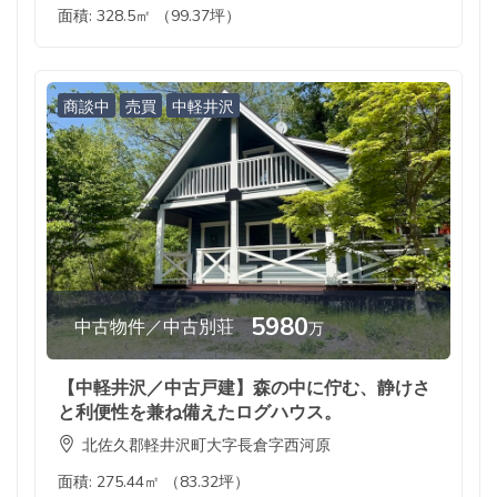
面積:
328.5㎡ （99.37坪）
商談中
売買
中軽井沢
5980
中古物件／中古別荘
万
【中軽井沢／中古戸建】森の中に佇む、静けさ
と利便性を兼ね備えたログハウス。
北佐久郡軽井沢町大字長倉字西河原
面積:
275.44㎡ （83.32坪）