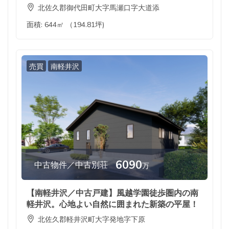
北佐久郡御代田町大字馬瀬口字大道添
面積:
644㎡ （194.81坪)
売買
南軽井沢
6090
中古物件／中古別荘
万
【南軽井沢／中古戸建】風越学園徒歩圏内の南
軽井沢。心地よい自然に囲まれた新築の平屋！
北佐久郡軽井沢町大字発地字下原