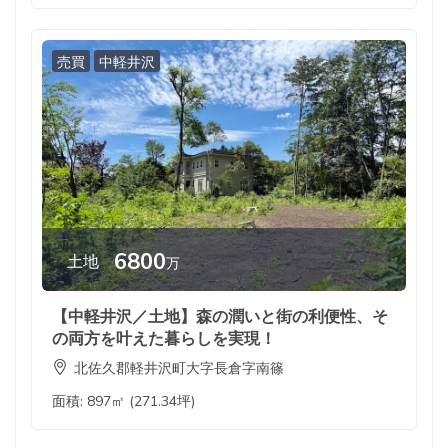
売買
中軽井沢
6800
土地
万
【中軽井沢／土地】森の潤いと街の利便性、そ
の両方を叶えた暮らしを実現！
北佐久郡軽井沢町大字長倉字南篠
面積:
897㎡ (271.34坪)