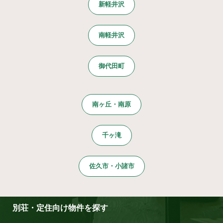
新軽井沢
南軽井沢
御代田町
南ヶ丘・南原
千ヶ滝
佐久市・小諸市
別荘・定住向け物件を探す