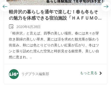
軽井沢の暮らしを通年で楽しむ！春も冬もそ
の魅力を体感できる宿泊施設「ＨＡＦＵＭＯ
軽井沢」がＯＰＥＮ！
2020年6月28日
「軽井沢」と言えば、四季の美しい場所。春には木々が芽
吹き新緑の美しい草木、夏には涼を求めた観光客が賑わう
街並み、秋には色とりどりの美しい紅葉が広がり、冬はツ
ンと張り詰めた澄んだ空気と時折見せる銀世界。美しい自
然に恵まれ、...
もっと見る
リグプラス編集部