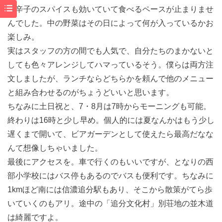
唐辛子のスパイスも効いていて食べるペースが止まりませ
んでした。中の野菜はその日によって何が入っているかお
楽しみ。
実はスタッフの方の間でも人気で、自分たちのまかないと
しても色々アレンジしてハマっているそう。僕らは両方注
文しましたが、ランチならどちらかを頼んで他のメニュー
と組み合わせるのがちょうどいいと思います。
ちなみに土日祝と、7・8月は7時からモーニングも可能。
終わりは16時と少し早め。個人的には夏なんかはもう少し
遅くまで開いて、ビアガーデンとして使えたら最高だなな
んて想像しちゃいました。
最後にアクセスを。車で行くのもいいですが、となりの西
部小学校にはバス停もあるのでバスも便利です。ちなみに
1kmほど南には信濃追分駅もあり、そこから散策がてら歩
いていくのもアリ。途中の「追分文化村」別荘地の並木道
は綺麗ですよ。