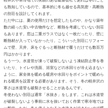
軽井沢や寒冷地での実績のある建築会社であれば冬のこと
も熟知しているので、基本的に冬も越せる高気密・高断熱
の別荘を設計してくれます。
ただ中には、夏の使用だけを想定したものや、かなり築年
数の経った安い中古物件など、断熱を考慮していない別荘
もあります。窓は二重ガラスではなく一枚だったり、壁に
断熱材が入っていなかったり。こういった別荘にリフォー
ムで壁、天井、床をぐるっと断熱材で覆うだけでも数百万
円はかかります。
もう一つ。水道管が凍って破裂しないよう凍結防止帯を巻
いたり、トイレや洗面、浴室などの水回りが冷え込まない
ように、家全体を暖める暖房や水回りをポイントで暖めら
れる暖房を設置する必要があります。そう、冬の軽井沢の
寒さは水道管も破裂させることがあるんです。
冬使わない別荘は通常「水抜き」をします。これは水道管
が破裂しないよう事前に水を抜いておく作業で寒冷地では