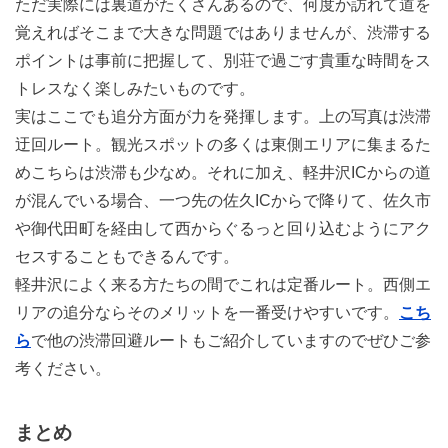
ただ実際には裏道がたくさんあるので、何度か訪れて道を
覚えればそこまで大きな問題ではありませんが、渋滞する
ポイントは事前に把握して、別荘で過ごす貴重な時間をス
トレスなく楽しみたいものです。
実はここでも追分方面が力を発揮します。上の写真は渋滞
迂回ルート。観光スポットの多くは東側エリアに集まるた
めこちらは渋滞も少なめ。それに加え、軽井沢ICからの道
が混んでいる場合、一つ先の佐久ICからで降りて、佐久市
や御代田町を経由して西からぐるっと回り込むようにアク
セスすることもできるんです。
軽井沢によく来る方たちの間でこれは定番ルート。西側エ
リアの追分ならそのメリットを一番受けやすいです。
こち
ら
で他の渋滞回避ルートもご紹介していますのでぜひご参
考ください。
まとめ