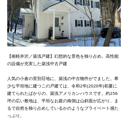
【南軽井沢／築浅戸建】幻想的な景色を独り占め。高性能
の設備が充実した築浅中古戸建
人気の小倉の里別荘地に、築浅の中古物件がでました。希
少な平坦地に建つこの戸建ては、令和2年(2020年)初夏に
建てられたばかりの、築浅アメリカンハウスです。約256
坪の広い敷地は、平坦なお庭の南側は山斜面が広がり、ま
るで自然を独り占めしているかのようなプライベート感た
っぷり。