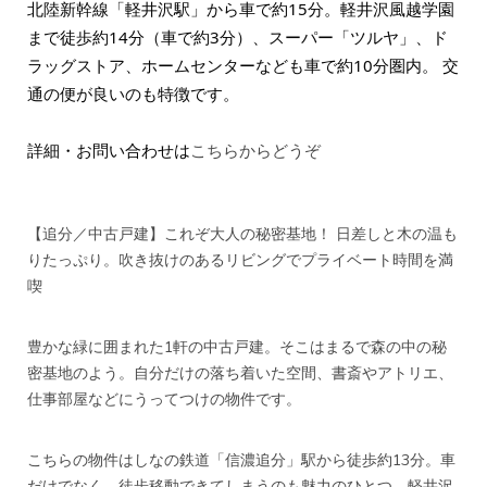
北陸新幹線「軽井沢駅」から車で約15分。軽井沢風越学園
まで徒歩約14分（車で約3分）、スーパー「ツルヤ」、ド
ラッグストア、ホームセンターなども車で約10分圏内。 交
通の便が良いのも特徴です。
詳細・お問い合わせは
こちらからどうぞ
【追分／中古戸建】これぞ大人の秘密基地！ 日差しと木の温も
りたっぷり。吹き抜けのあるリビングでプライベート時間を満
喫
豊かな緑に囲まれた1軒の中古戸建。そこはまるで森の中の秘
密基地のよう。自分だけの落ち着いた空間、書斎やアトリエ、
仕事部屋などにうってつけの物件です。
こちらの物件はしなの鉄道「信濃追分」駅から徒歩約13分。車
だけでなく、徒歩移動できてしまうのも魅力のひとつ。軽井沢