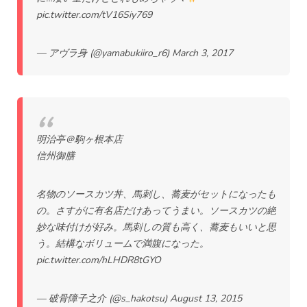
pic.twitter.com/tV16Siy769
— アヴラ身 (@yamabukiiro_r6)
March 3, 2017
明治亭＠駒ヶ根本店
信州御膳
名物のソースカツ丼、馬刺し、蕎麦がセットになったも
の。さすがに有名店だけあってうまい。ソースカツの絶
妙な味付けが好み。馬刺しの質も高く、蕎麦もいいと思
う。結構なボリュームで満腹になった。
pic.twitter.com/hLHDR8tGYO
— 破骨障子之介 (@s_hakotsu)
August 13, 2015