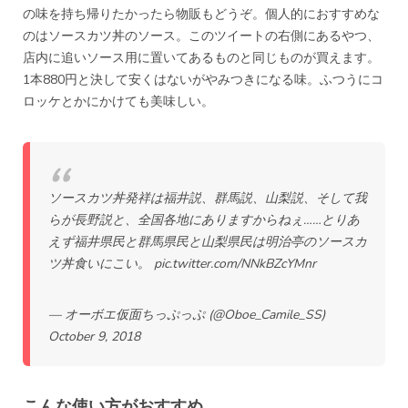
の味を持ち帰りたかったら物販もどうぞ。個人的におすすめな
のはソースカツ丼のソース。このツイートの右側にあるやつ、
店内に追いソース用に置いてあるものと同じものが買えます。
1本880円と決して安くはないがやみつきになる味。ふつうにコ
ロッケとかにかけても美味しい。
ソースカツ丼発祥は福井説、群馬説、山梨説、そして我
らが長野説と、全国各地にありますからねぇ……とりあ
えず福井県民と群馬県民と山梨県民は明治亭のソースカ
ツ丼食いにこい。
pic.twitter.com/NNkBZcYMnr
— オーボエ仮面ちっぷっぷ (@Oboe_Camile_SS)
October 9, 2018
こんな使い方がおすすめ