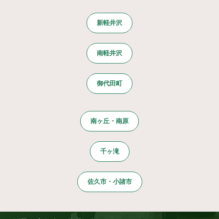
新軽井沢
南軽井沢
御代田町
南ヶ丘・南原
千ヶ滝
佐久市・小諸市