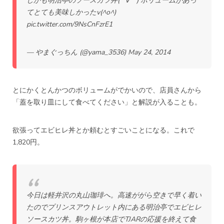
しかも明治亭のソースカツ丼(*´∀｀) ボリュームがあっ
てとても美味しかったv(^o^)
pic.twitter.com/9NsCnFzrE1
— やまぐっちん (@yama_3536)
May 24, 2014
とにかくとんかつのボリュームがでかいので、店員さんから
「蓋を取り皿にして食べてください」と解説が入ることも。
欲張ってエビヒレ丼とか頼むとすごいことになる。これで
1,820円。
今日は軽井沢の丸山珈琲へ。高速ががら空きで早く着い
たのでプリンスアウトレット内にある明治亭でエビヒレ
ソースカツ丼。駒ヶ根が本店でTJARの応援を終えて食