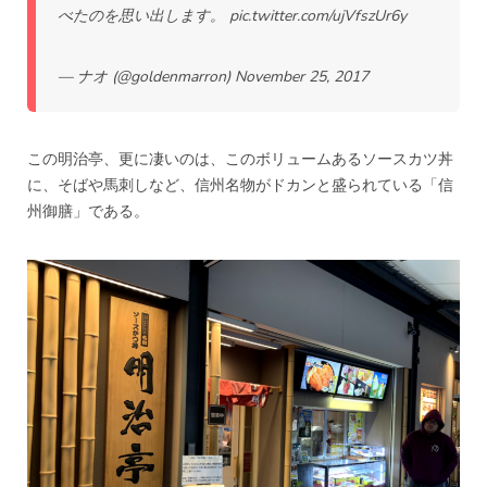
べたのを思い出します。
pic.twitter.com/ujVfszUr6y
— ナオ (@goldenmarron)
November 25, 2017
この明治亭、更に凄いのは、このボリュームあるソースカツ丼
に、そばや馬刺しなど、信州名物がドカンと盛られている「信
州御膳」である。