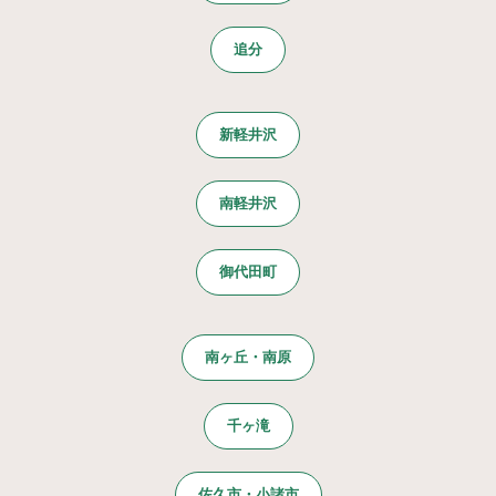
追分
新軽井沢
南軽井沢
御代田町
南ヶ丘・南原
千ヶ滝
佐久市・小諸市