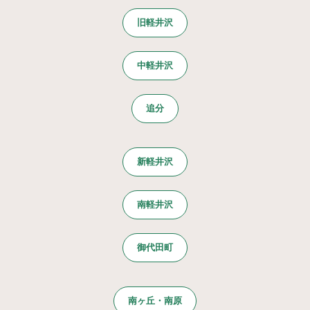
旧軽井沢
中軽井沢
追分
新軽井沢
南軽井沢
御代田町
南ヶ丘・南原