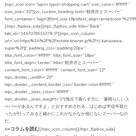
[mpc_icon icon=”typcn typcn-shopping-cart” icon_color=”#ffffff”
icon_size=”32″][vc_custom_heading text=”軽井沢とスーパー”
font_container=”tag:h3|font_size:18px|text_align:center|color:%23fff
[/mpc_flipbox_side][mpc_flipbox_side title=”Back”
tab_id=”1457078515378-5″][mpc_icon_column
url=”url:https%3A%2F%2Festate.towner.jp%2Fcl-karuizawa-
super%2F||” padding_css=”padding:20px;”
title_font_color=”#ffffff” title_font_size=”18px”
title_font_align=”center” title=”軽井沢とスーパー”
content_font_color=”#ffffff” content_font_size=”12″
mpc_divider__width=”20″
mpc_divider__content_border_css=”border-color:#ffffff;”
mpc_divider__lines_color=”#ffffff”
mpc_divider__lines_weight=”2″]地元で暮らす方に「素晴らしいス
ーパーがあるんですよ」とおすすめされる。はじめは半信半疑だ
ったが行ってみると確かにこれがなかなか他にないスーパーなの
だ。
>>コラムを読む
[/mpc_icon_column][/mpc_flipbox_side]