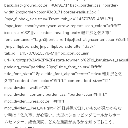
back_background_color=”#3d9171″ back_border_css=”border-
width:2px;border-color:#3d9171;border-radius:3px;”]
[mpc_flipbox_side title=”Front” tab_id=”1457078514881-7″]
[mpc_icon icon=”typcn typcn-arrow-repeat” icon_color=”#ffffff”
icon_size=”32″][vc_custom_heading text=”軽井沢と佐久市”
font_container=”tag:h3|font_size:18px|text_align:center|color:%23fff
[/mpc_flipbox_side][mpc_flipbox_side title=”Back”
tab_id=”1457078515378-5″][mpc_icon_column
url=”url:https%3A%2F%2Festate.towner.jp%2Fcl_karuizawa_sakush
padding_css=”padding:20px;” title_font_color=”#ffffff”
title_font_size=”18px” title_font_align=”center” title=”軽井沢と佐
久市” content_font_color=”#ffffff” content_font_size=”12″
mpc_divider__width=”20″
mpc_divider__content_border_css=”border-color:#ffffff;”
mpc_divider__lines_color=”#ffffff”
mpc_divider__lines_weight=”2″]軽井沢でほしいものが見つからな
い時は「佐久市」が心強い。大型のショッピングモールからホー
ムセンター、総合病院。どんな施設があるかを知っておこう。