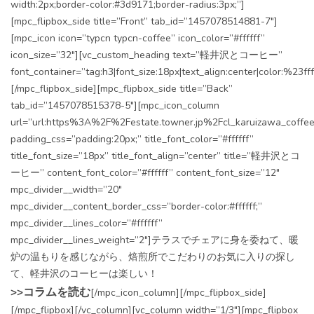
width:2px;border-color:#3d9171;border-radius:3px;”]
[mpc_flipbox_side title=”Front” tab_id=”1457078514881-7″]
[mpc_icon icon=”typcn typcn-coffee” icon_color=”#ffffff”
icon_size=”32″][vc_custom_heading text=”軽井沢とコーヒー”
font_container=”tag:h3|font_size:18px|text_align:center|color:%23fff
[/mpc_flipbox_side][mpc_flipbox_side title=”Back”
tab_id=”1457078515378-5″][mpc_icon_column
url=”url:https%3A%2F%2Festate.towner.jp%2Fcl_karuizawa_coffee
padding_css=”padding:20px;” title_font_color=”#ffffff”
title_font_size=”18px” title_font_align=”center” title=”軽井沢とコ
ーヒー” content_font_color=”#ffffff” content_font_size=”12″
mpc_divider__width=”20″
mpc_divider__content_border_css=”border-color:#ffffff;”
mpc_divider__lines_color=”#ffffff”
mpc_divider__lines_weight=”2″]テラスでチェアに身を委ねて、暖
炉の温もりを感じながら、焙煎所でこだわりのお気に入りの探し
て、軽井沢のコーヒーは楽しい！
>>コラムを読む
[/mpc_icon_column][/mpc_flipbox_side]
[/mpc_flipbox][/vc_column][vc_column width=”1/3″][mpc_flipbox