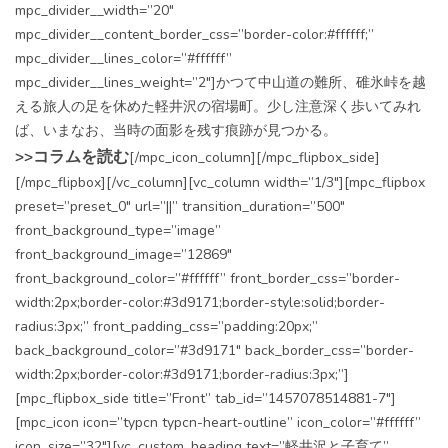
mpc_divider__width=”20″
mpc_divider__content_border_css=”border-color:#ffffff;”
mpc_divider__lines_color=”#ffffff”
mpc_divider__lines_weight=”2″]かつて中山道の難所、碓氷峠を越
える旅人の足を休めた軽井沢の宿場町。少し注意深く歩いてみれ
ば、いまなお、当時の面影を残す痕跡が見つかる。
>>コラムを読む
[/mpc_icon_column][/mpc_flipbox_side]
[/mpc_flipbox][/vc_column][vc_column width=”1/3″][mpc_flipbox
preset=”preset_0″ url=”||” transition_duration=”500″
front_background_type=”image”
front_background_image=”12869″
front_background_color=”#ffffff” front_border_css=”border-
width:2px;border-color:#3d9171;border-style:solid;border-
radius:3px;” front_padding_css=”padding:20px;”
back_background_color=”#3d9171″ back_border_css=”border-
width:2px;border-color:#3d9171;border-radius:3px;”]
[mpc_flipbox_side title=”Front” tab_id=”1457078514881-7″]
[mpc_icon icon=”typcn typcn-heart-outline” icon_color=”#ffffff”
icon_size=”32″][vc_custom_heading text=”軽井沢と子育て”