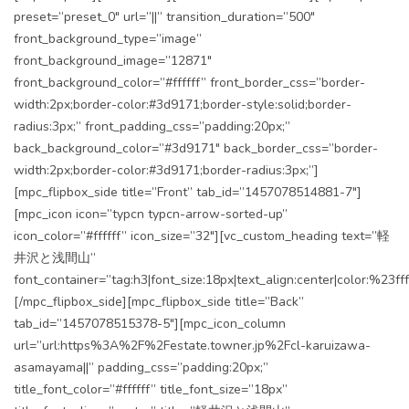
preset=”preset_0″ url=”||” transition_duration=”500″
front_background_type=”image”
front_background_image=”12871″
front_background_color=”#ffffff” front_border_css=”border-
width:2px;border-color:#3d9171;border-style:solid;border-
radius:3px;” front_padding_css=”padding:20px;”
back_background_color=”#3d9171″ back_border_css=”border-
width:2px;border-color:#3d9171;border-radius:3px;”]
[mpc_flipbox_side title=”Front” tab_id=”1457078514881-7″]
[mpc_icon icon=”typcn typcn-arrow-sorted-up”
icon_color=”#ffffff” icon_size=”32″][vc_custom_heading text=”軽
井沢と浅間山”
font_container=”tag:h3|font_size:18px|text_align:center|color:%23fff
[/mpc_flipbox_side][mpc_flipbox_side title=”Back”
tab_id=”1457078515378-5″][mpc_icon_column
url=”url:https%3A%2F%2Festate.towner.jp%2Fcl-karuizawa-
asamayama||” padding_css=”padding:20px;”
title_font_color=”#ffffff” title_font_size=”18px”