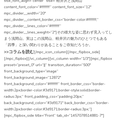
title_font_align=”center” title=”軽井沢と浅間山”
content_font_color=”#ffffff” content_font_size=”12″
mpc_divider__width=”20″
mpc_divider__content_border_css=”border-color:#ffffff;”
mpc_divider__lines_color=”#ffffff”
mpc_divider__lines_weight=”2″]その雄大な姿に思わず見入ってし
まう浅間山。実はこの浅間山、軽井沢の魅力のひとつでもある
「四季」と深い関わりがあることをご存知だろうか。
>>コラムを読む
[/mpc_icon_column][/mpc_flipbox_side]
[/mpc_flipbox][/vc_column][vc_column width=”1/3″][mpc_flipbox
preset=”preset_0″ url=”||” transition_duration=”500″
front_background_type=”image”
front_background_image=”12872″
front_background_color=”#ffffff” front_border_css=”border-
width:2px;border-color:#3d9171;border-style:solid;border-
radius:3px;” front_padding_css=”padding:20px;”
back_background_color=”#3d9171″ back_border_css=”border-
width:2px;border-color:#3d9171;border-radius:3px;”]
[mpc_flipbox_side title=”Front” tab_id=”1457078514881-7″]