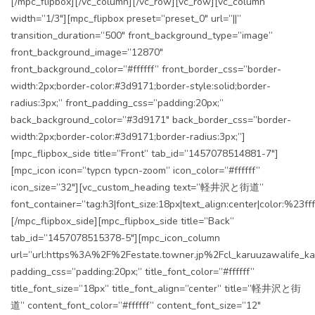
[/mpc_flipbox][/vc_column][/vc_row][vc_row][vc_column
width=”1/3″][mpc_flipbox preset=”preset_0″ url=”||”
transition_duration=”500″ front_background_type=”image”
front_background_image=”12870″
front_background_color=”#ffffff” front_border_css=”border-
width:2px;border-color:#3d9171;border-style:solid;border-
radius:3px;” front_padding_css=”padding:20px;”
back_background_color=”#3d9171″ back_border_css=”border-
width:2px;border-color:#3d9171;border-radius:3px;”]
[mpc_flipbox_side title=”Front” tab_id=”1457078514881-7″]
[mpc_icon icon=”typcn typcn-zoom” icon_color=”#ffffff”
icon_size=”32″][vc_custom_heading text=”軽井沢と街道”
font_container=”tag:h3|font_size:18px|text_align:center|color:%23fff
[/mpc_flipbox_side][mpc_flipbox_side title=”Back”
tab_id=”1457078515378-5″][mpc_icon_column
url=”url:https%3A%2F%2Festate.towner.jp%2Fcl_karuuzawalife_ka
padding_css=”padding:20px;” title_font_color=”#ffffff”
title_font_size=”18px” title_font_align=”center” title=”軽井沢と街
道” content_font_color=”#ffffff” content_font_size=”12″