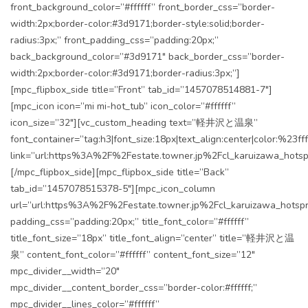
front_background_color=”#ffffff” front_border_css=”border-
width:2px;border-color:#3d9171;border-style:solid;border-
radius:3px;” front_padding_css=”padding:20px;”
back_background_color=”#3d9171″ back_border_css=”border-
width:2px;border-color:#3d9171;border-radius:3px;”]
[mpc_flipbox_side title=”Front” tab_id=”1457078514881-7″]
[mpc_icon icon=”mi mi-hot_tub” icon_color=”#ffffff”
icon_size=”32″][vc_custom_heading text=”軽井沢と温泉”
font_container=”tag:h3|font_size:18px|text_align:center|color:%23fff
link=”url:https%3A%2F%2Festate.towner.jp%2Fcl_karuizawa_hotsp
[/mpc_flipbox_side][mpc_flipbox_side title=”Back”
tab_id=”1457078515378-5″][mpc_icon_column
url=”url:https%3A%2F%2Festate.towner.jp%2Fcl_karuizawa_hotspri
padding_css=”padding:20px;” title_font_color=”#ffffff”
title_font_size=”18px” title_font_align=”center” title=”軽井沢と温
泉” content_font_color=”#ffffff” content_font_size=”12″
mpc_divider__width=”20″
mpc_divider__content_border_css=”border-color:#ffffff;”
mpc_divider__lines_color=”#ffffff”