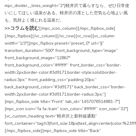
mpc_divider__lines_weight=”2″]軽井沢で暮らすなら、ぜひ日常使
いにしてほしい温泉がある。軽井沢の凛とした空気も心地よい風
も、気持よく感じれる温泉だ。
>>コラムを読む
[/mpc_icon_column][/mpc_flipbox_side]
[/mpc_flipbox][/vc_column][/vc_row][vc_row][vc_column
width=”1/3″][mpc_flipbox preset=”preset_0″ url=”||”
transition_duration=”500″ front_background_type=”image”
front_background_image=”12867″
front_background_color=”#ffffff” front_border_css=”border-
width:2px;border-color:#3d9171;border-style:solid;border-
radius:3px;” front_padding_css=”padding:20px;”
back_background_color=”#3d9171″ back_border_css=”border-
width:2px;border-color:#3d9171;border-radius:3px;”]
[mpc_flipbox_side title=”Front” tab_id=”1457078514881-7″]
[mpc_icon icon=”fa fa-train” icon_color=”#ffffff” icon_size=”32″]
[vc_custom_heading text=”軽井沢と新幹線通勤”
font_container=”tag:h3|font_size:18px|text_align:center|color:%23fff
[/mpc_flipbox_side][mpc_flipbox_side title=”Back”