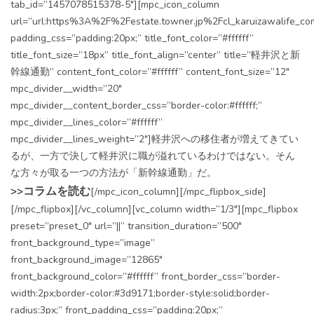
tab_id=”1457078515378-5″][mpc_icon_column
url=”url:https%3A%2F%2Festate.towner.jp%2Fcl_karuizawalife_co
padding_css=”padding:20px;” title_font_color=”#ffffff”
title_font_size=”18px” title_font_align=”center” title=”軽井沢と新
幹線通勤” content_font_color=”#ffffff” content_font_size=”12″
mpc_divider__width=”20″
mpc_divider__content_border_css=”border-color:#ffffff;”
mpc_divider__lines_color=”#ffffff”
mpc_divider__lines_weight=”2″]軽井沢への移住者が増えてきてい
るが、一方で決して軽井沢に職が溢れているわけではない。そん
な方々が取る一つの方法が「新幹線通勤」だ。
>>コラムを読む
[/mpc_icon_column][/mpc_flipbox_side]
[/mpc_flipbox][/vc_column][vc_column width=”1/3″][mpc_flipbox
preset=”preset_0″ url=”||” transition_duration=”500″
front_background_type=”image”
front_background_image=”12865″
front_background_color=”#ffffff” front_border_css=”border-
width:2px;border-color:#3d9171;border-style:solid;border-
radius:3px;” front_padding_css=”padding:20px;”