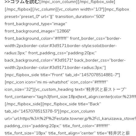
>>コラムを読む
[/mpc_icon_column][/mpc_flipbox_side]
[/mpc_flipbox][/vc_column][vc_column width=”1/3″][mpc_flipbox
preset=”preset_0″ url=”||” transition_duration=”500″
front_background_type=”image”
front_background_image=”12866″
front_background_color=”#ffffff” front_border_css=”border-
width:2px;border-color:#3d9171;border-style:solid;border-
radius:3px;” front_padding_css=”padding:20px;”
back_background_color=”#3d9171″ back_border_css=”border-
width:2px;border-color:#3d9171;border-radius:3px;”]
[mpc_flipbox_side title=”Front” tab_id=”1457078514881-7″]
[mpc_icon icon=”mi mi-whatshot” icon_color=”#ffffff”
icon_size=”32″][vc_custom_heading text=”軽井沢と薪ストーブ”
font_container=”tag:h3|font_size:18px|text_align:center|color:%23fff
[/mpc_flipbox_side][mpc_flipbox_side title=”Back”
tab_id=”1457078515378-5″][mpc_icon_column
url=”url:https%3A%2F%2Festate.towner.jp%2Fcl_karuizawa_stove%
padding_css=”padding:20px;” title_font_color=”#ffffff”
title_font_size=”18px” title_font_align=”center” title=”軽井沢と薪