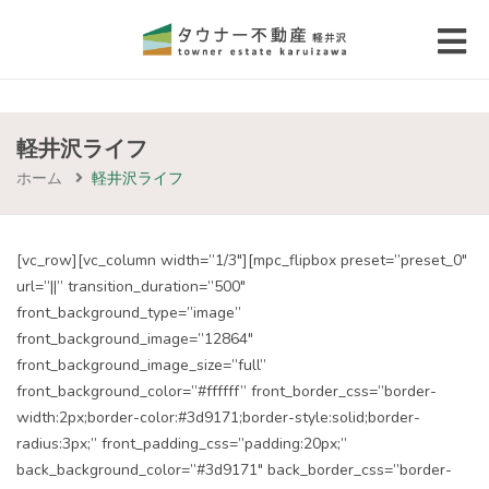
 submenu (エリアから探す)
 submenu (物件種別から選ぶ)
軽井沢ライフ
ホーム
軽井沢ライフ
 submenu (価格帯から選ぶ)
 submenu (コラム・移住者の声)
[vc_row][vc_column width=”1/3″][mpc_flipbox preset=”preset_0″
url=”||” transition_duration=”500″
 submenu (お問い合わせ)
front_background_type=”image”
front_background_image=”12864″
front_background_image_size=”full”
front_background_color=”#ffffff” front_border_css=”border-
width:2px;border-color:#3d9171;border-style:solid;border-
radius:3px;” front_padding_css=”padding:20px;”
back_background_color=”#3d9171″ back_border_css=”border-