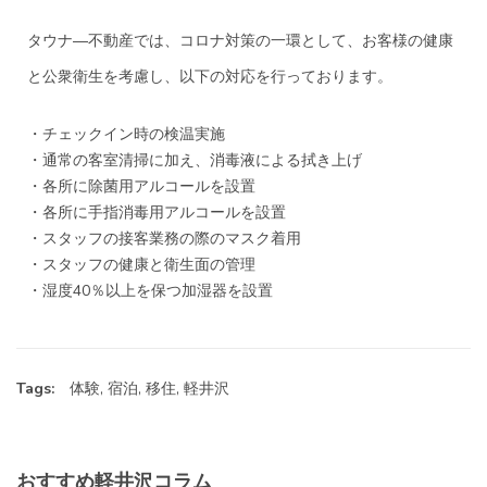
タウナ―不動産では、コロナ対策の一環として、お客様の健康
と公衆衛生を考慮し、以下の対応を行っております。
・チェックイン時の検温実施
・通常の客室清掃に加え、消毒液による拭き上げ
・各所に除菌用アルコールを設置
・各所に手指消毒用アルコールを設置
・スタッフの接客業務の際のマスク着用
・スタッフの健康と衛生面の管理
・湿度40％以上を保つ加湿器を設置
Tags:
体験
,
宿泊
,
移住
,
軽井沢
おすすめ軽井沢コラム