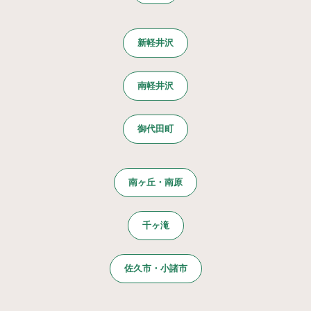
新軽井沢
南軽井沢
御代田町
南ヶ丘・南原
千ヶ滝
佐久市・小諸市